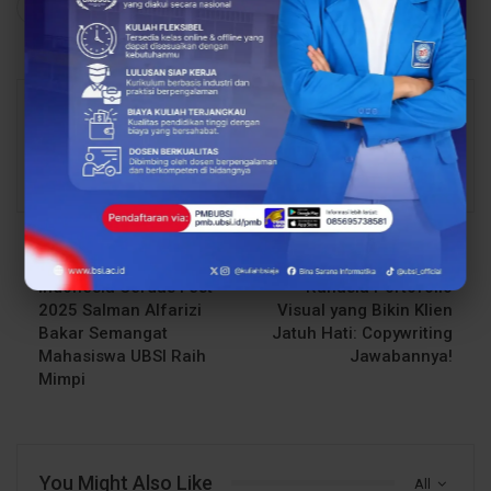
Share
Facebook
Twitter
Google+
Abdul Latif
16143 Posts
1 Comments
PREV POST
NEXT POST
Indonesia Cerdas Fest
Rahasia Portofolio
2025 Salman Alfarizi
Visual yang Bikin Klien
Bakar Semangat
Jatuh Hati: Copywriting
Mahasiswa UBSI Raih
Jawabannya!
Mimpi
You Might Also Like
All