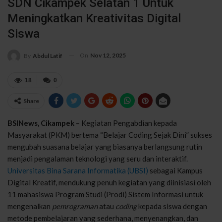
SDN Cikampek Selatan 1 Untuk
Meningkatkan Kreativitas Digital
Siswa
On
Nov 12, 2025
By
Abdul Latif
18
0
Share
BSINews, Cikampek
– Kegiatan Pengabdian kepada
Masyarakat (PKM) bertema “Belajar Coding Sejak Dini” sukses
mengubah suasana belajar yang biasanya berlangsung rutin
menjadi pengalaman teknologi yang seru dan interaktif.
Universitas Bina Sarana Informatika (UBSI)
sebagai Kampus
Digital Kreatif, mendukung penuh kegiatan yang diinisiasi oleh
11 mahasiswa Program Studi (Prodi) Sistem Informasi untuk
mengenalkan
pemrograman
atau
coding
kepada siswa dengan
metode pembelajaran yang sederhana, menyenangkan, dan