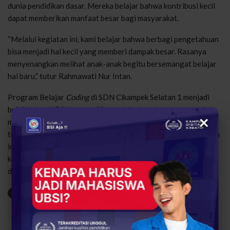
dunia pendidikan dasar. Mereka belajar bahwa kontribusi kecil
dapat memberikan manfaat besar bagi masyarakat.
“Melalui kegiatan ini, kami belajar bahwa berbagi pengetahuan
bisa menjadi hal kecil yang memberi dampak besar. Rasanya
menyenangkan melihat anak-anak begitu bersemangat belajar
hal baru,” tutur Rahmawati Nur Intan.
Program Belajar
Coding
di SDN Cikampek Selatan 1 menjadi
bukti bahwa UBSI kampus Cikampek berkomitmen mencetak
×
mahasiswa yang unggul secara akademik sekaligus peduli
terhadap lingkungan sosial. Melalui pendekatan sederhana dan
interaktif, kegiatan ini menumbuhkan generasi yang cerdas,
kreatif, dan adaptif terhadap perkembangan teknologi masa
depan.
(Dina Olivia)
Belajar Coding
UBSI Cikampek
UBSI Kampus Digital Kreatif
18
0