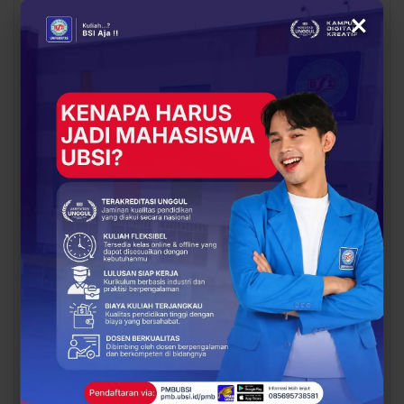
BERITA
BERITA
×
UBSI Buka Call for
Siap Kuliah Berkualitas?
Papers ICAISD 2026,
UBSI Cengkareng Gelar
Dorong Riset Teknologi
Open Booth Spesial
dan Keamanan Siber…
dengan Beasiswa…
BERITA
BERITA
Dari Catatan Manual
Dari Sampah Jadi
Menuju Digital, UBSI
Rupiah, UBSI Bantu
Bantu Bank Sampah
Bank Sampah Mawar
Mawar Burangrang
Burangrang Go Digital