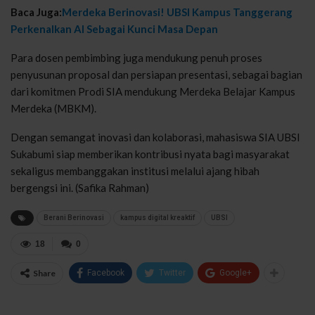
Baca Juga:
Merdeka Berinovasi! UBSI Kampus Tanggerang
Perkenalkan AI Sebagai Kunci Masa Depan
Para dosen pembimbing juga mendukung penuh proses
penyusunan proposal dan persiapan presentasi, sebagai bagian
dari komitmen Prodi SIA mendukung Merdeka Belajar Kampus
Merdeka (MBKM).
Dengan semangat inovasi dan kolaborasi, mahasiswa SIA UBSI
Sukabumi siap memberikan kontribusi nyata bagi masyarakat
sekaligus membanggakan institusi melalui ajang hibah
bergengsi ini. (Safika Rahman)
Berani Berinovasi
kampus digital kreaktif
UBSI
18
0
Share
Facebook
Twitter
Google+