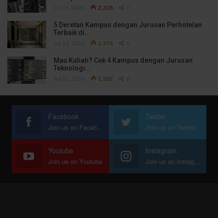
Jul 14, 2026
2,328
0
5 Deretan Kampus dengan Jurusan Perhotelan
Terbaik di…
Jul 14, 2026
1,376
0
Mau Kuliah? Cek 4 Kampus dengan Jurusan
Teknologi…
Jul 13, 2026
1,302
0
Facebook
Twitter
Join us on Facebook
Join us on Twitter
Youtube
Instagram
Join us on Youtube
Join us on Instagram