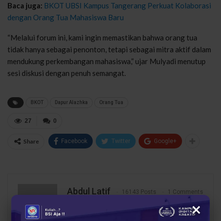
Baca juga:
BKOT UBSI Kampus Tangerang Perkuat Kolaborasi
dengan Orang Tua Mahasiswa Baru
“Melalui forum ini, kami ingin memastikan bahwa orang tua
tidak hanya sebagai penonton, tetapi sebagai mitra aktif dalam
mendukung perkembangan mahasiswa,” ujar Mulyadi menutup
sesi diskusi dengan penuh semangat.
BKOT
Dapur Alazhka
Orang Tua
27
0
Share
Facebook
Twitter
Google+
Abdul Latif
16143 Posts
1 Comments
×