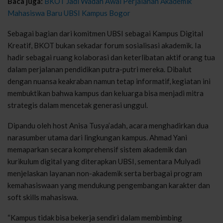
Baca juga:
BKOT Jadi Wadah Awal Perjalanan Akademik
Mahasiswa Baru UBSI Kampus Bogor
Sebagai bagian dari komitmen UBSI sebagai Kampus Digital
Kreatif, BKOT bukan sekadar forum sosialisasi akademik. Ia
hadir sebagai ruang kolaborasi dan keterlibatan aktif orang tua
dalam perjalanan pendidikan putra-putri mereka. Dibalut
dengan nuansa keakraban namun tetap informatif, kegiatan ini
membuktikan bahwa kampus dan keluarga bisa menjadi mitra
strategis dalam mencetak generasi unggul.
Dipandu oleh host Anisa Tusya’adah, acara menghadirkan dua
narasumber utama dari lingkungan kampus. Ahmad Yani
memaparkan secara komprehensif sistem akademik dan
kurikulum digital yang diterapkan UBSI, sementara Mulyadi
menjelaskan layanan non-akademik serta berbagai program
kemahasiswaan yang mendukung pengembangan karakter dan
soft skills mahasiswa.
“Kampus tidak bisa bekerja sendiri dalam membimbing