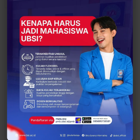
PREV POST
NEXT POST
Edukasi Seru dan
Mattathiah Obmar,
Inspiratif, UBSI Kampus
Juara Lomba Tari Kreasi
Margonda Meriahkan
Se-Kalimantan Barat,
Edufair SMK Al
Resmi Menjadi
Basyariah
Mahasiswa UBSI
Kampus Pontianak
You Might Also Like
All
BERITA
BERITA