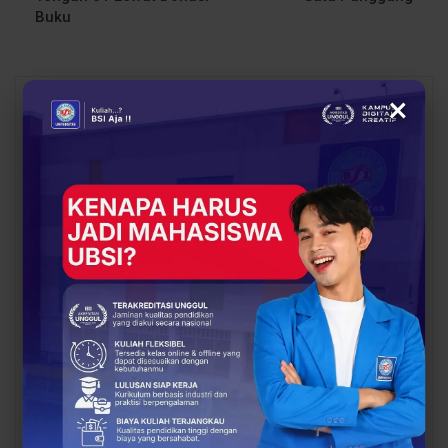
Buku
×
You Might Also Like
All
BERITA
BERITA
UBSI Buka Call for
Siap Kuliah Berkualitas?
Papers ICAISD 2026,
UBSI Cengkareng Gelar
Dorong Riset Teknologi
Open Booth Spesial
dan Keamanan Siber…
dengan Beasiswa…
BERITA
BERITA