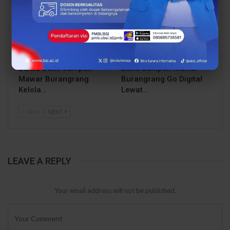
Dari Catatan Manual
Dari Sampah Jadi
Menuju Digital, UBSI
Rupiah, UBSI Bantu
Bantu Bank Sampah
Bank Sampah Mawar
Mawar Burangrang
Burangrang Go Digital
Kelola…
Lewat…
PREV
NEXT
LEAVE A REPLY
Your email address will not be published.