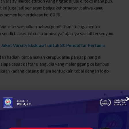
 varsity limited edition yang nggak dijual di toko mana pun.
et ini juga jadi semacam badge kehormatan, bahwa kamu
as momen kemerdekaan ke-80 RI.
“Kami mau sampaikan bahwa pendidikan itu juga bentuk
ndiri. Jaket ini cuma bonusnya,” ujarnya sambil tersenyum.
Jaket Varsity Eksklusif untuk 80 Pendaftar Pertama
utan hadiah lomba makan kerupuk atau panjat pinang di
a, siapa cepat daftar ulang, dia yang melenggang ke kampus
ekaan kadang datang dalam bentuk kain tebal dengan logo
+
ReddIt
156
0