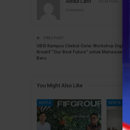
Abdul Latif
16143 Posts
1
Comments
PREV POST
UBSI Kampus Cilebut Gelar Workshop Digital
Kreatif “Our Best Future” untuk Mahasiswa
Baru
You Might Also Like
BERITA
BERITA