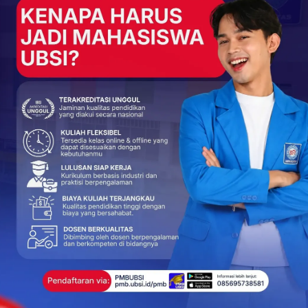
NEXT POST
Mengisi Kemerdekaan Bukan Sekadar
Retorika, UBSI dan Jalan Menuju Generasi
Emas
More From Author
BERITA