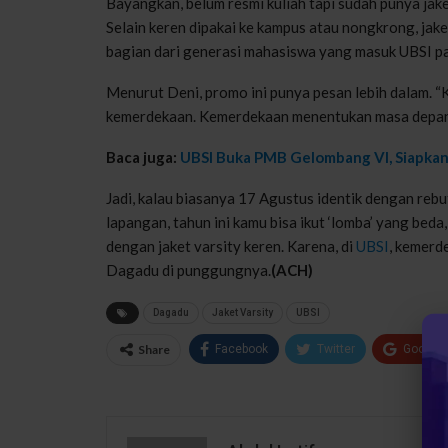
Bayangkan, belum resmi kuliah tapi sudah punya jaket
Selain keren dipakai ke kampus atau nongkrong, jak
bagian dari generasi mahasiswa yang masuk UBSI p
Menurut Deni, promo ini punya pesan lebih dalam. 
kemerdekaan. Kemerdekaan menentukan masa depan se
Baca juga:
UBSI Buka PMB Gelombang VI, Siapkan 
Jadi, kalau biasanya 17 Agustus identik dengan reb
lapangan, tahun ini kamu bisa ikut ‘lomba’ yang bed
dengan jaket varsity keren. Karena, di
UBSI
, kemerd
Dagadu di punggungnya.
(ACH)
Dagadu
Jaket Varsity
UBSI
Share
Facebook
Twitter
Google