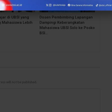
jar di UBSI yang
Dosen Pembimbing Lapangan
 Mahasiswa Lebih
Dampingi Keberangkatan
Mahasiswa UBSI Solo ke Posko
BSI…
ess will not be published.