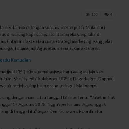
156
0
ta-cerita unik di tengah suasana merah putih. Mulai dari
us di warung kopi, sampai cerita mereka yang lahir di
an. Entah ini fakta atau cuma strategi marketing, yang jelas
kamu ganti nama jadi Agus atau memalsukan akta lahir.
Dagadu Kemudian
ormatika (UBSI). Khusus mahasiswa baru yang melakukan
h Jaket Varsity edisi kolaborasi UBSI x Dagadu. Yes, Dagadu
nya aja sudah cukup bikin orang teringat Malioboro.
orang dengan nama atau tanggal lahir tertentu. “Jaket ini hak
tanggal 17 Agustus 2025. Nggak perlu nama Agus, nggak
 ulang di tanggal itu,” tegas Deni Gunawan, Koordinator