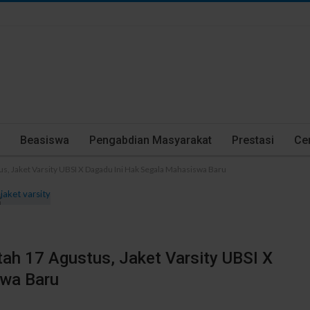
Beasiswa
Pengabdian Masyarakat
Prestasi
Cer
s, Jaket Varsity UBSI X Dagadu Ini Hak Segala Mahasiswa Baru
ah 17 Agustus, Jaket Varsity UBSI X
swa Baru