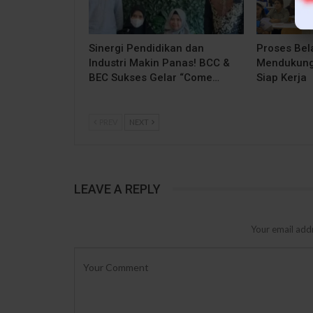
Sinergi Pendidikan dan
Proses Bela
Industri Makin Panas! BCC &
Mendukung
BEC Sukses Gelar “Come…
Siap Kerja
PREV
NEXT
LEAVE A REPLY
Your email addr