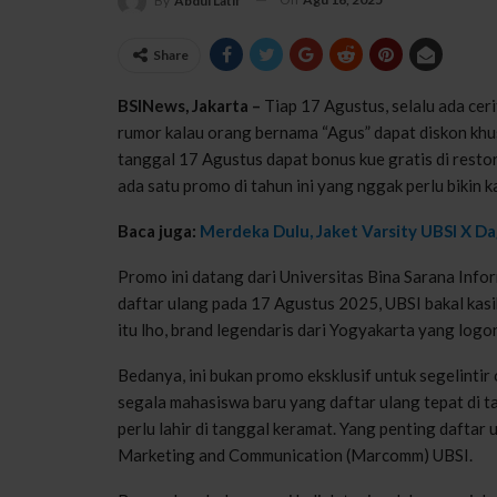
By
Abdul Latif
Share
BSINews, Jakarta –
Tiap 17 Agustus, selalu ada ceri
rumor kalau orang bernama “Agus” dapat diskon khus
tanggal 17 Agustus dapat bonus kue gratis di restor
ada satu promo di tahun ini yang nggak perlu bikin 
Baca juga:
Merdeka Dulu, Jaket Varsity UBSI X 
Promo ini datang dari Universitas Bina Sarana Inf
daftar ulang pada 17 Agustus 2025, UBSI bakal kasi
itu lho, brand legendaris dari Yogyakarta yang logo
Bedanya, ini bukan promo eksklusif untuk segelintir 
segala mahasiswa baru yang daftar ulang tepat di 
perlu lahir di tanggal keramat. Yang penting daftar
Marketing and Communication (Marcomm) UBSI.