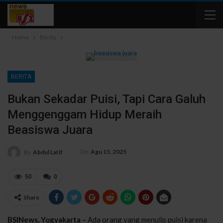
Home
Berita
BERITA
Bukan Sekadar Puisi, Tapi Cara Galuh
Menggenggam Hidup Meraih
Beasiswa Juara
On
Agu 15, 2025
By
Abdul Latif
50
0
Share
BSINews, Yogyakarta –
Ada orang yang menulis puisi karena