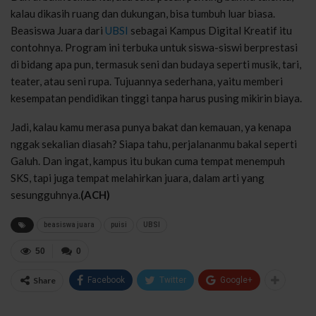
kalau dikasih ruang dan dukungan, bisa tumbuh luar biasa.
Beasiswa Juara dari
UBSI
sebagai Kampus Digital Kreatif itu
contohnya. Program ini terbuka untuk siswa-siswi berprestasi
di bidang apa pun, termasuk seni dan budaya seperti musik, tari,
teater, atau seni rupa. Tujuannya sederhana, yaitu memberi
kesempatan pendidikan tinggi tanpa harus pusing mikirin biaya.
Jadi, kalau kamu merasa punya bakat dan kemauan, ya kenapa
nggak sekalian diasah? Siapa tahu, perjalananmu bakal seperti
Galuh. Dan ingat, kampus itu bukan cuma tempat menempuh
SKS, tapi juga tempat melahirkan juara, dalam arti yang
sesungguhnya.
(ACH)
beasiswa juara
puisi
UBSI
50
0
Share
Facebook
Twitter
Google+