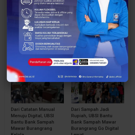
UBSI Buka Call for
Siap Kuliah Berkualitas?
Papers ICAISD 2026,
UBSI Cengkareng Gelar
Dorong Riset Teknologi
Open Booth Spesial
dan Keamanan Siber…
dengan Beasiswa…
BERITA
BERITA
Dari Catatan Manual
Dari Sampah Jadi
Menuju Digital, UBSI
Rupiah, UBSI Bantu
Bantu Bank Sampah
Bank Sampah Mawar
Mawar Burangrang
Burangrang Go Digital
Kelola…
Lewat…