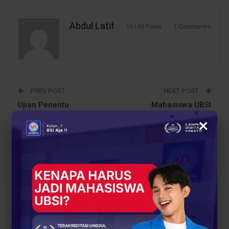
Abdul Latif
16143 Posts
1 Comments
PREV POST
NEXT POST
Ujian Penentu
Mahasiswa UBSI
Kelulusan, 37
Kampus Solo Raih
×
Mahasiswa UBSI
Prestasi Nasional
Kampus Solo Ikuti
Berkat Hobi dan
Sidang Tugas Akhir
Kreativitas
You Might Also Like
All
BERITA
BERITA