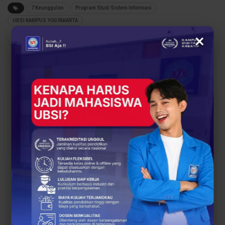
7 Keunggulan
Program Studi Sistem Informasi
UBSI KAMPUS YOGYAKARTA
×
28
0
Share
Facebook
Twitter
Google+
Tiara Sari
1129 Posts
0 Comments
PREV POST
NEXT POST
Kompetensi Dosen
Mengupas Tuntas
sebagai Kunci
Prospek Kerja Lulusan
Keunggulan Perguruan
Sistem Informasi: Gaji
Tinggi
Menjanjikan & Karier