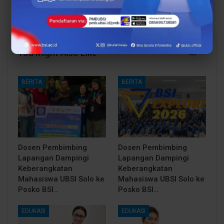
Melejit (2025–2030)
You Might Also Like
All
BERITA
BERITA
Dosen Pembimbing
Dosen Pembimbing
Lapangan Dampingi
Lapangan Dampingi
Keberangkatan
Keberangkatan
Mahasiswa UBSI Solo ke
Mahasiswa UBSI Solo ke
Posko BSI…
Posko BSI…
EDUKASI
EDUKASI