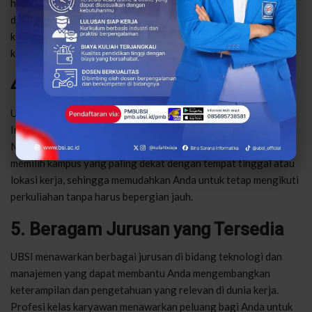
harus terbebani dengan biaya tinggi. Program kelas karyawan
di UBSI menawarkan biaya yang kompetitif, memberikan
kesempatan bagi banyak individu untuk meningkatkan
keterampilan mereka tanpa mengganggu kondisi keuangan.
4. Lokasi Kampus yang Strategis
UBSI memiliki kampus yang tersebar di berbagai kota besar di
Indonesia, termasuk Jakarta, Bekasi, Tangerang, Surabaya, dan
Medan. Dengan berbagai pilihan lokasi kampus, Anda dapat
memilih kampus yang paling dekat dengan tempat tinggal atau
lokasi kerja, sehingga memudahkan Anda untuk tetap mengikuti
perkuliahan tanpa harus bepergian jauh.
5. Beragam Jurusan yang Tersedia
UBSI menawarkan berbagai jurusan di bidang teknologi dan
manajemen yang dapat membantu Anda mengembangkan
keterampilan dan pengetahuan yang relevan di dunia kerja.
Profesi kelas karyawan menawarkan peluang bagi Anda untuk