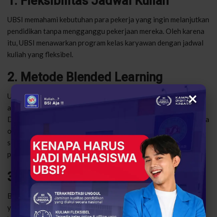
1. Fleksibilitas Jadwal Kuliah
UBSI memahami kebutuhan para pekerja yang ingin melanjutkan
pendidikan tanpa mengganggu pekerjaan mereka. Oleh karena
itu, UBSI menawarkan program kelas karyawan dengan jadwal
kuliah yang fleksibel.
2. Metode Blended Learning
×
UBSI menerapkan metode Blended Learning, yaitu kombinasi
antara perkuliahan tatap muka dan pembelajaran daring.
Dengan metode ini, Anda dapat mengakses materi kuliah secara
online kapan saja dan di mana saja, sementara tetap mengikuti
sesi tatap muka untuk diskusi dan interaksi langsung dengan
pengajar.
3. Biaya Kuliah yang Terjangkau
Biaya kuliah di UBSI cukup terjangkau, menjadikannya pilihan
yang baik bagi Anda yang ingin melanjutkan pendidikan tanpa