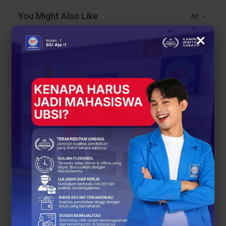
You Might Also Like
All
×
BERITA
BERITA
Dosen Pembimbing
Dosen Pembimbing
Lapangan Dampingi
Lapangan Dampingi
Keberangkatan
Keberangkatan
Mahasiswa UBSI Solo ke
Mahasiswa UBSI Solo ke
Posko BSI…
Posko BSI…
EDUKASI
EDUKASI