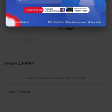
Kesempatan Emas Guru!
Cuma Berlaku 17
Beasiswa S2 hingga
Agustus! Daftar PMB
75% di UBSI, Kuliah
UBSI dan Amankan
Magister Cuma 18 Bulan
Jaket Varsity Eksklusif
Sebelum…
PREV
NEXT
LEAVE A REPLY
Your email address will not be published.