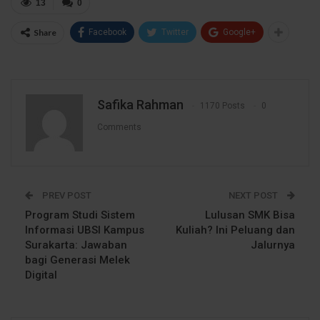
13
0
Share
Facebook
Twitter
Google+
Safika Rahman
1170 Posts
0
Comments
PREV POST
NEXT POST
Program Studi Sistem
Lulusan SMK Bisa
Informasi UBSI Kampus
Kuliah? Ini Peluang dan
Surakarta: Jawaban
Jalurnya
bagi Generasi Melek
Digital