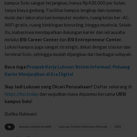
kampus Solo sangat terjangkau, hanya Rp430.000 per bulan,
tanpa biaya gedung. Fasilitas kampus lengkap dan nyaman,
mulai dari laboratorium komputer modern, ruang kelas ber-AC,
WiFi gratis, ruang bimbingan konseling, hingga mushola. Selain
itu, mahasiswa mendapatkan dukungan karier dan wirausaha
melalui
BSI Career Center
dan
BSI Entrepreneur Center
.
Lokasi kampus juga sangat strategis, dekat dengan stasiun dan
terminal Solo, sehingga mudah dijangkau dari berbagai wilayah.
Baca Juga:
Prospek Kerja Lulusan Sistem Informasi: Peluang
Karier Menjanjikan di Era Digital
Siap Jadi Lulusan yang Dicari Perusahaan?
Daftar sekarang di
https://bsi.today
dan wujudkan masa depanmu bersama
UBSI
kampus Solo
!
(Safika Rahman)
kampus digital kreaktif
Lulusan Sistem Informasi Banyak
UBSI