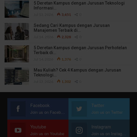
5 Deretan Kampus dengan Jurusan Teknologi
Informasi…
Jul 13, 2026
3,451
0
Sedang Cari Kampus dengan Jurusan
Manajemen Terbaik di…
Jul 14, 2026
2,328
0
5 Deretan Kampus dengan Jurusan Perhotelan
Terbaik di…
Jul 14, 2026
1,376
0
Mau Kuliah? Cek 4 Kampus dengan Jurusan
Teknologi…
Jul 13, 2026
1,302
0
Facebook
Twitter
Join us on Facebook
Join us on Twitter
Youtube
Instagram
Join us on Youtube
Join us on Instagram