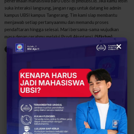
penerimaan mahasiswa baru UBSI di pmbubsi.id. Jika kamu lebih
suka interaksi langsung, jangan ragu untuk datang ke admin
kampus UBSI kampus Tangerang. Tim kami siap membantu
menjawab setiap pertanyaanmu dan memandu proses
pendaftaran hingga selesai. Mari bersama-sama wujudkan
masa depan cerahmu melalui Prodi Akuntansi.
(Sfkrhm)
×
kampus digital kreaktif
Prodi Akuntansi
UBSI
16
0
Share
Facebook
Twitter
Google+
Safika Rahman
1170 Posts
0
Comments