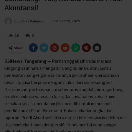
Akuntansi!
On
Sep 25, 2025
By
Safika Rahman
16
0
Share
BSINews, Tangerang —
Pernah nggak sih kamu merasa
bingung saat harus mengatur uang bulanan, atau justru
penasaran banget gimana caranya perusahaan-perusahaan
besar itu bisa berjalan dengan mulus dari sisi keuangan?
Pertanyaan-pertanyaan ini sebenarnya adalah pintu gerbang
untuk membuka wawasan baru, dan jawabannya bisa kamu
temukan secara mendalam jika memilih untuk menempuh
pendidikan di Prodi Akuntansi. Bukan sekadar angka dan
laporan, Prodi Akuntansi di era digital ini menawarkan lebih dari
itu, membekali kamu dengan skill fundamental yang sangat
dibutuhkan di berbagai lini kehidupan dan karir.