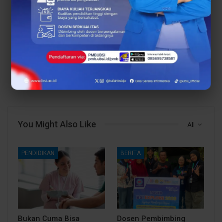
PREV POST
NEXT POST
Buka Gerbang Sukses:
Siapa Bilang Kuliah
Jurus Jitu Sistem
Mahal, Siswa SMAN 3
Informasi UBSI Kampus
Karawang Dapat
Tangerang
Jawabannya di
Menaklukkan Dunia
Sosialisasi UBSI Kampus
Industri!
Karawang
You Might Also Like
All
PENDIDIKAN
BERITA
Bukan Cuma Bisa
Dosen Pembimbing