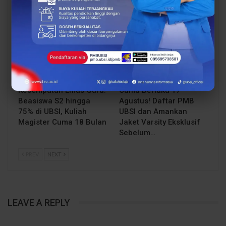
Posko BSI…
Posko BSI…
EDUKASI
EDUKASI
Kesempatan Emas Guru!
Cuma Berlaku 17
Beasiswa S2 hingga
Agustus! Daftar PMB
75% di UBSI, Kuliah
UBSI dan Amankan
Magister Cuma 18 Bulan
Jaket Varsity Eksklusif
Sebelum…
PREV
NEXT
LEAVE A REPLY