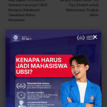
Gimana Caranya? UBSI
Tips Efektif untuk
Kampus Sukabumi
Mahasiswa Tingkat
Tawarkan Kelas
Akhir
Karyawan
×
You Might Also Like
All
BERITA
BERITA
Dosen Pembimbing
Dosen Pembimbing
Lapangan Dampingi
Lapangan Dampingi
Keberangkatan
Keberangkatan
Mahasiswa UBSI Solo ke
Mahasiswa UBSI Solo ke