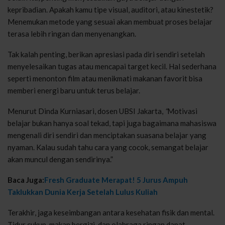
kepribadian. Apakah kamu tipe visual, auditori, atau kinestetik?
Menemukan metode yang sesuai akan membuat proses belajar
terasa lebih ringan dan menyenangkan.
Tak kalah penting, berikan apresiasi pada diri sendiri setelah
menyelesaikan tugas atau mencapai target kecil. Hal sederhana
seperti menonton film atau menikmati makanan favorit bisa
memberi energi baru untuk terus belajar.
Menurut Dinda Kurniasari, dosen UBSI Jakarta,
“
Motivasi
belajar bukan hanya soal tekad, tapi juga bagaimana mahasiswa
mengenali diri sendiri dan menciptakan suasana belajar yang
nyaman. Kalau sudah tahu cara yang cocok, semangat belajar
akan muncul dengan sendirinya.”
Baca Juga:
Fresh Graduate Merapat! 5 Jurus Ampuh
Taklukkan Dunia Kerja Setelah Lulus Kuliah
Terakhir, jaga keseimbangan antara kesehatan fisik dan mental.
Tidur cukup, makan bergizi, dan olahraga ringan dapat