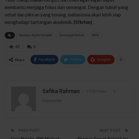
membantu menjaga fokus dan semangat. Dengan tubuh yang
sehat dan pikiran yang tenang, mahasiswa akan lebih siap
menghadapi tantangan akademik.
(Sfkrhm)
kampus digital kreaktif
Semangat Kuliah
UBSI
67
0
Share
Facebook
Twitter
Google+
Safika Rahman
1170 Posts
0
Comments
PREV POST
NEXT POST
Gaji Ngalir, IPK Mulus!
Skripsi Cepat Kelar? Ini