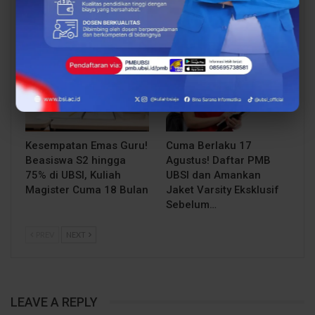
Mahasiswa UBSI Solo ke
Mahasiswa UBSI Solo ke
Posko BSI…
Posko BSI…
EDUKASI
EDUKASI
Kesempatan Emas Guru!
Cuma Berlaku 17
Beasiswa S2 hingga
Agustus! Daftar PMB
75% di UBSI, Kuliah
UBSI dan Amankan
Magister Cuma 18 Bulan
Jaket Varsity Eksklusif
Sebelum…
PREV
NEXT
LEAVE A REPLY