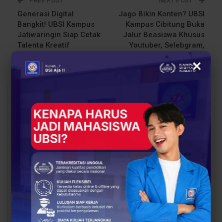
PREV POST
NEXT POST
Generasi Digital
Jago Bikin Konten? UBSI
Bangkit! UBSI Kampus
Kampus Cibitung Buka
Jatiwaringin Siap Cetak
Jalur Beasiswa Khusus
Talenta Kreatif
Youtuber, Selebgram,
Penakluk Era Disrupsi
hingga Animator
×
You Might Also Like
All
BERITA
BERITA
Dosen Pembimbing
Dosen Pembimbing
Lapangan Dampingi
Lapangan Dampingi
Keberangkatan
Keberangkatan