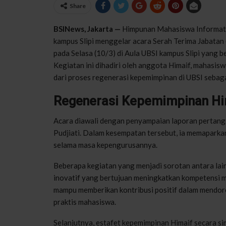
Share
BSINews, Jakarta —
Himpunan Mahasiswa Informati
kampus Slipi menggelar acara Serah Terima Jabatan
pada Selasa (10/3) di Aula UBSI kampus Slipi yang b
Kegiatan ini dihadiri oleh anggota Himaif, mahasis
dari proses regenerasi kepemimpinan di UBSI sebaga
Regenerasi Kepemimpinan Hi
Acara diawali dengan penyampaian laporan pertang
Pudjiati. Dalam kesempatan tersebut, ia memaparka
selama masa kepengurusannya.
Beberapa kegiatan yang menjadi sorotan antara lain
inovatif yang bertujuan meningkatkan kompetensi m
mampu memberikan kontribusi positif dalam mend
praktis mahasiswa.
Selanjutnya, estafet kepemimpinan Himaif secara si