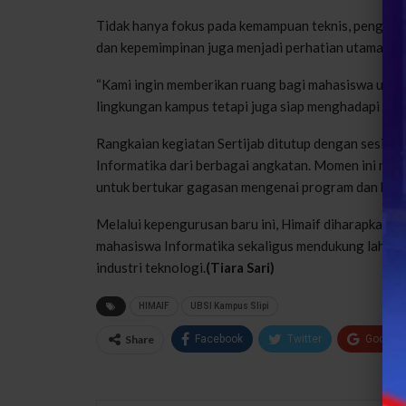
Tidak hanya fokus pada kemampuan teknis, pengemba
dan kepemimpinan juga menjadi perhatian utama da
“Kami ingin memberikan ruang bagi mahasiswa untuk 
lingkungan kampus tetapi juga siap menghadapi tant
Rangkaian kegiatan Sertijab ditutup dengan sesi fo
Informatika dari berbagai angkatan. Momen ini men
untuk bertukar gagasan mengenai program dan kegi
Melalui kepengurusan baru ini, Himaif diharapkan
mahasiswa Informatika sekaligus mendukung lahirny
industri teknologi.
(Tiara Sari)
HIMAIF
UBSI Kampus Slipi
Share
Facebook
Twitter
Google