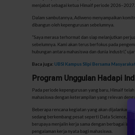
menjabat sebagai ketua Himaif periode 2026–2027
Dalam sambutannya, Adiweno menyampaikan komitm
dibangun oleh kepengurusan sebelumnya.
“Saya merasa terhormat dan siap melanjutkan perj
sebelumnya. Kami akan terus berfokus pada pengem
hubungan antara mahasiswa dan dunia industri,” ujar
Baca juga:
UBSI Kampus Slipi Bersama Masyarakat
Program Unggulan Hadapi Indu
Pada periode kepengurusan yang baru, Himaif tela
mahasiswa dengan keterampilan yang relevan denga
Beberapa rencana kegiatan yang akan dijalankan ant
sedang berkembang pesat seperti Data Science, Artifi
berupaya menjalin kerja sama dengan berbagai ind
pengalaman kerja nyata bagi mahasiswa.