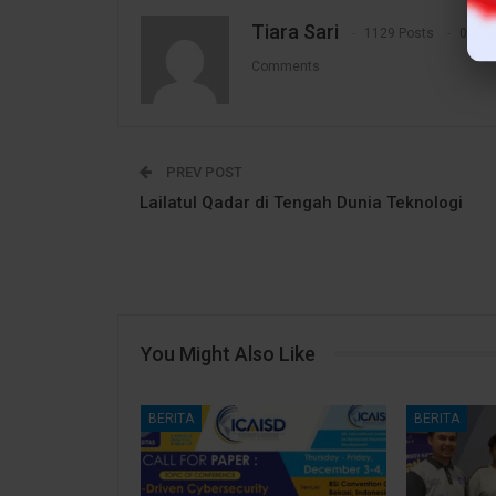
Tiara Sari
1129 Posts
0
Comments
PREV POST
Lailatul Qadar di Tengah Dunia Teknologi
You Might Also Like
BERITA
BERITA