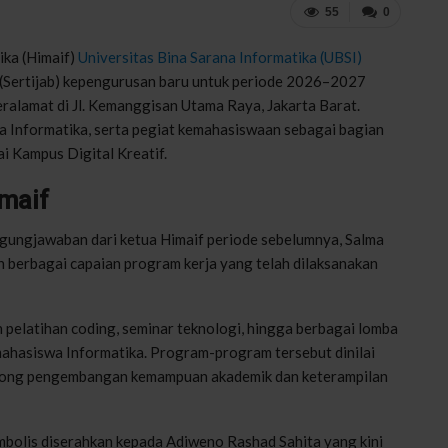
55
0
ka (Himaif)
Universitas Bina Sarana Informatika (UBSI)
 (Sertijab) kepengurusan baru untuk periode 2026–2027
eralamat di Jl. Kemanggisan Utama Raya, Jakarta Barat.
wa Informatika, serta pegiat kemahasiswaan sebagai bagian
i Kampus Digital Kreatif.
maif
gungjawaban dari ketua Himaif periode sebelumnya, Salma
n berbagai capaian program kerja yang telah dilaksanakan
 pelatihan coding, seminar teknologi, hingga berbagai lomba
ahasiswa Informatika. Program-program tersebut dinilai
orong pengembangan kemampuan akademik dan keterampilan
mbolis diserahkan kepada Adiweno Rashad Sahita yang kini