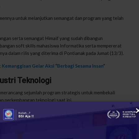
.
ennya untuk melanjutkan semangat dan program yang telah
uangan serta semangat Himaif yang sudah dibangun
bangan soft skills mahasiswa Informatika serta mempererat
nya dalam rilis yang diterima di Pontianak pada Jumat (13/3).
 Kemanggisan Gelar Aksi “Berbagi Sesama Insan”
stri Teknologi
h merancang sejumlah program strategis untuk membekali
n perkembangan teknologi saat ini.
ara lain pelatihan dan workshop di bidang Informatika yang
cial Intelligence, dan Cybersecurity. Selain itu, Himaif juga
ustri teknologi guna membuka peluang magang serta