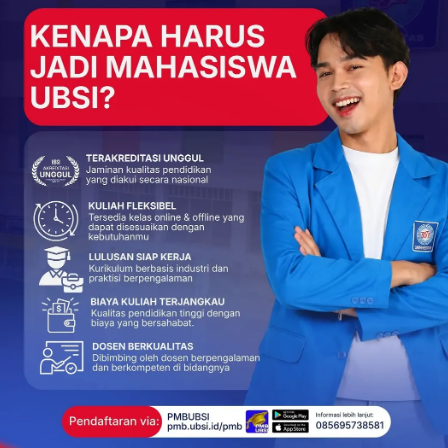
ngan soft skills seperti public speaking, manajemen waktu,
lam program kerja kepengurusan baru.
berinovasi, berkarya, dan berkembang, tidak hanya di
angan di dunia industri,” tambah Adiweno.
to bersama dan buka bersama yang diikuti oleh mahasiswa
jadi ajang mempererat kebersamaan sekaligus ruang diskusi
atan Himaif ke depan.
 mampu terus menjadi wadah pengembangan potensi
a generasi talenta digital yang siap menghadapi dinamika
+
ReddIt
55
0