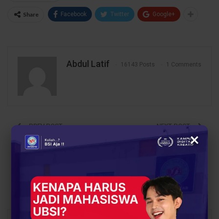
Share
Facebook
Twitter
Google+
Abdul Latif
16143 Posts
1 Comments
PREV POST
NEXT POST
×
Menjadi Pencipta
UBSI kampus Karawang
Teknologi, Bukan
Buka Peluang Kuliah
Sekadar Pengguna
untuk Siswa SMAN 1
Cerita Inspiratif dari
Klari Lewat Sosialisasi
Prodi Informatika UBSI
Beasiswa