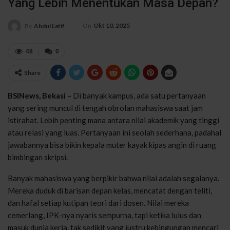
Yang Lebih Menentukan Masa Depan?
On
Okt 10, 2025
By
Abdul Latif
48
0
Share
BSINews, Bekasi –
Di banyak kampus, ada satu pertanyaan
yang sering muncul di tengah obrolan mahasiswa saat jam
istirahat. Lebih penting mana antara nilai akademik yang tinggi
atau relasi yang luas. Pertanyaan ini seolah sederhana, padahal
jawabannya bisa bikin kepala muter kayak kipas angin di ruang
bimbingan skripsi.
Banyak mahasiswa yang berpikir bahwa nilai adalah segalanya.
Mereka duduk di barisan depan kelas, mencatat dengan teliti,
dan hafal setiap kutipan teori dari dosen. Nilai mereka
cemerlang, IPK-nya nyaris sempurna, tapi ketika lulus dan
masuk dunia kerja, tak sedikit yang justru kebingungan mencari