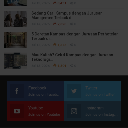
Jul 13, 2026
3,451
0
Sedang Cari Kampus dengan Jurusan
Manajemen Terbaik di…
Jul 14, 2026
2,328
0
5 Deretan Kampus dengan Jurusan Perhotelan
Terbaik di…
Jul 14, 2026
1,376
0
Mau Kuliah? Cek 4 Kampus dengan Jurusan
Teknologi…
Jul 13, 2026
1,301
0
Facebook
Twitter
Join us on Facebook
Join us on Twitter
Youtube
Instagram
Join us on Youtube
Join us on Instagram