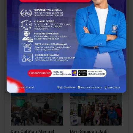
You Might Also Like
All
BERITA
BERITA
UBSI Buka Call for
Siap Kuliah Berkualitas?
Papers ICAISD 2026,
UBSI Cengkareng Gelar
Dorong Riset Teknologi
Open Booth Spesial
dan Keamanan Siber…
dengan Beasiswa…
BERITA
BERITA
Dari Catatan Manual
Dari Sampah Jadi