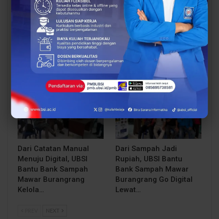
UBSI Buka Call for
Siap Kuliah Berkualitas?
Papers ICAISD 2026,
UBSI Cengkareng Gelar
Dorong Riset Teknologi
Open Booth Spesial
dan Keamanan Siber…
dengan Beasiswa…
BERITA
BERITA
Dari Catatan Manual
Dari Sampah Jadi
Menuju Digital, UBSI
Rupiah, UBSI Bantu
Bantu Bank Sampah
Bank Sampah Mawar
Mawar Burangrang
Burangrang Go Digital
Kelola…
Lewat…
PREV
NEXT