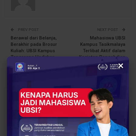
PREV POST
NEXT POST
Berawal dari Belanja,
Mahasiswa UBSI
Berakhir pada Brosur
Kampus Tasikmalaya
Kuliah: UBSI Kampus
Terlibat Aktif dalam
Tangerang Hadirkan
Kegiatan Pengabdian
×
Solusi Pendidikan
Masyarakat di Desa
Kaputihan
You Might Also Like
All
BERITA
BERITA