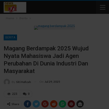
Home
Berita
BERITA
Magang Berdampak 2025 Wujud
Nyata Mahasiswa Jadi Agen
Perubahan Di Dunia Industri Dan
Masyarakat
On
Jul 29, 2025
By
Siti Hafizah
223
0
Share