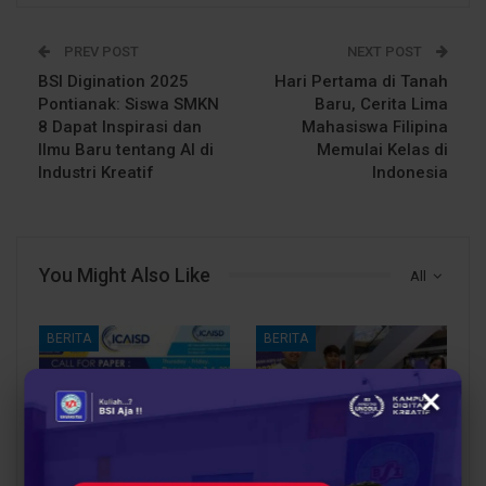
PREV POST
NEXT POST
BSI Digination 2025
Hari Pertama di Tanah
Pontianak: Siswa SMKN
Baru, Cerita Lima
8 Dapat Inspirasi dan
Mahasiswa Filipina
Ilmu Baru tentang AI di
Memulai Kelas di
Industri Kreatif
Indonesia
You Might Also Like
All
BERITA
BERITA
×
UBSI Buka Call for
Siap Kuliah Berkualitas?