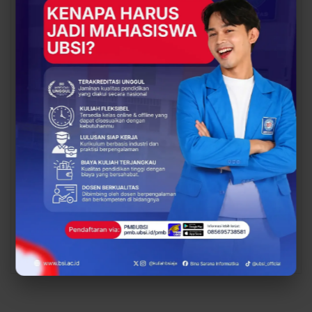
Papers ICAISD 2026,
UBSI Cengkareng Gelar
Dorong Riset Teknologi
Open Booth Spesial
dan Keamanan Siber…
dengan Beasiswa…
BERITA
BERITA
Dari Catatan Manual
Dari Sampah Jadi
Menuju Digital, UBSI
Rupiah, UBSI Bantu
Bantu Bank Sampah
Bank Sampah Mawar
Mawar Burangrang
Burangrang Go Digital
Kelola…
Lewat…
PREV
NEXT