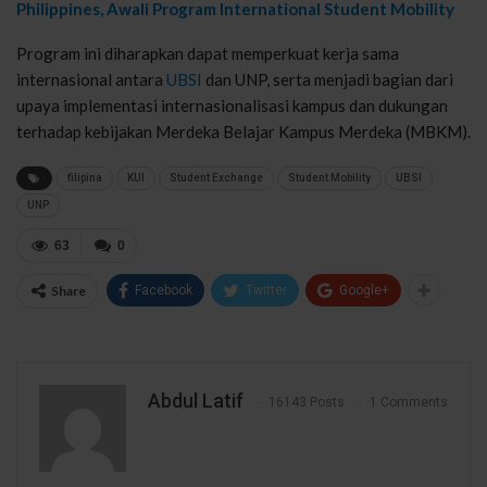
Philippines, Awali Program International Student Mobility
Program ini diharapkan dapat memperkuat kerja sama
internasional antara
UBSI
dan UNP, serta menjadi bagian dari
upaya implementasi internasionalisasi kampus dan dukungan
terhadap kebijakan Merdeka Belajar Kampus Merdeka (MBKM).
filipina
KUI
Student Exchange
Student Mobility
UBSI
UNP
63
0
Share
Facebook
Twitter
Google+
Abdul Latif
16143 Posts
1 Comments