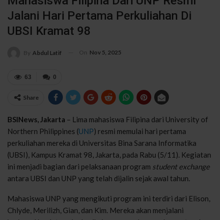
Mahasiswa Filipina Dari UNP Resmi
Jalani Hari Pertama Perkuliahan Di
UBSI Kramat 98
On
Nov 5, 2025
By
Abdul Latif
63
0
Share
BSINews, Jakarta
– Lima mahasiswa Filipina dari University of
Northern Philippines (
UNP
) resmi memulai hari pertama
perkuliahan mereka di Universitas Bina Sarana Informatika
(UBSI), Kampus Kramat 98, Jakarta, pada Rabu (5/11). Kegiatan
ini menjadi bagian dari pelaksanaan program
student exchange
antara UBSI dan UNP yang telah dijalin sejak awal tahun.
Mahasiswa UNP yang mengikuti program ini terdiri dari Elison,
Chlyde, Merilizh, Gian, dan Kim. Mereka akan menjalani