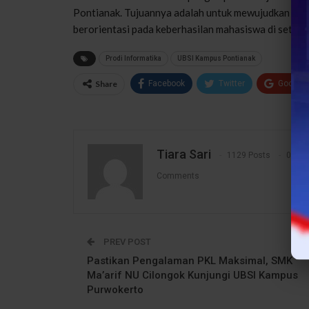
Pontianak. Tujuannya adalah untuk mewujudkan prose
berorientasi pada keberhasilan mahasiswa di setiap 
Prodi Informatika
UBSI Kampus Pontianak
Share
Facebook
Twitter
Google
Tiara Sari
1129 Posts
0
Comments
PREV POST
Pastikan Pengalaman PKL Maksimal, SMK
Ma’arif NU Cilongok Kunjungi UBSI Kampus
Purwokerto