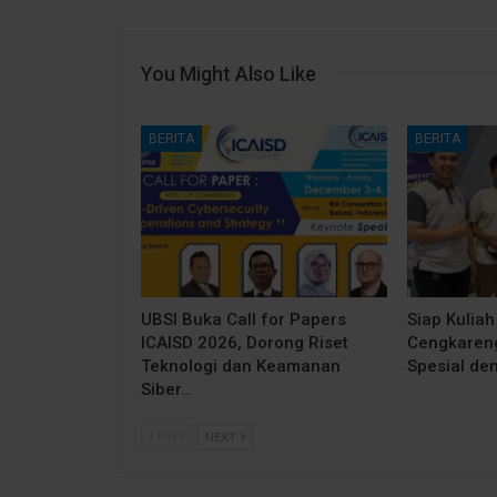
You Might Also Like
BERITA
BERITA
UBSI Buka Call for Papers
Siap Kuliah
ICAISD 2026, Dorong Riset
Cengkareng
Teknologi dan Keamanan
Spesial de
Siber…
PREV
NEXT