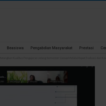
Beasiswa
Pengabdian Masyarakat
Prestasi
Cer
atangkan Kualitas Pengajaran Jelang Semester Genap Melalui Rapat Evaluasi dan Ko