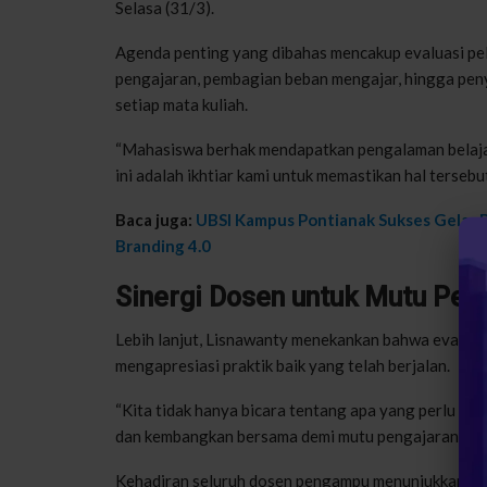
Selasa (31/3).
Agenda penting yang dibahas mencakup evaluasi pel
pengajaran, pembagian beban mengajar, hingga pen
setiap mata kuliah.
“Mahasiswa berhak mendapatkan pengalaman belajar 
ini adalah ikhtiar kami untuk memastikan hal tersebu
Baca juga:
UBSI Kampus Pontianak Sukses Gelar B
Branding 4.0
Sinergi Dosen untuk Mutu Pen
Lebih lanjut, Lisnawanty menekankan bahwa evaluas
mengapresiasi praktik baik yang telah berjalan.
“Kita tidak hanya bicara tentang apa yang perlu diper
dan kembangkan bersama demi mutu pengajaran yang
Kehadiran seluruh dosen pengampu menunjukkan sine