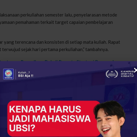
aksanaan perkuliahan semester lalu, penyelarasan metode
yamaan pemahaman terkait target capaian pembelajaran
yang terencana dan konsisten di setiap mata kuliah. Rapat
t terwujud sejak hari pertama perkuliahan,” tambahnya.
ootcamp Ramadhan, Bekali Peserta Strategi Personal
gajaran Berkelanjutan
i bukan semata-mata mencari kekurangan, melainkan juga
baiki, tetapi juga tentang praktik baik yang perlu kita jaga
 semakin solid,” tambahnya.
rgi yang kuat di internal Prodi Informatika UBSI kampus