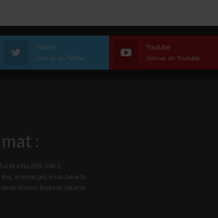
Twitter
Youtube
Join us on Twitter
Join us on Youtube
mat :
 Sartika No.289, RW.5,
Kec. Kramat jati, Kota Jakarta
Daerah Khusus Ibukota Jakarta