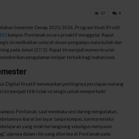
37
0
liahan Semester Genap 2025/2026, Program Studi (Prodi)
BSI)
kampus Pontianak secara proaktif menggelar Rapat
egis ini melibatkan seluruh dosen pengampu mata kuliah dan
ing pada Jumat (27/3). Rapat ini menjadi momen krusial
 memberikan pengalaman belajar terbaik bagi mahasiswa.
emester
pus Digital Kreatif menekankan pentingnya persiapan matang
 ini menjadi titik tolak strategis untuk memperbaiki
 kampus Pontianak, saat membuka sesi daring mengatakan,
belumnya ibarat berlayar tanpa kompas, karena melalui
embelajaran yang telah berlangsung sekaligus menyusun
g,” ujarnya dalam rilis yang diterima di Pontianak pada