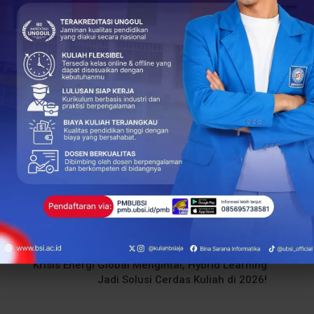
s pembelajaran yang berkualitas, terstruktur, dan
jenjang perkuliahan.
(Tiara Sari)
+
ReddIt
37
0
NEXT POST
Krisis Energi Global Mengintai, Hybrid Learning
Jadi Solusi Cerdas Kuliah di 2026!