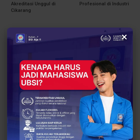
Akreditasi Unggul di
Profesional di Industri
Cikarang
×
You Might Also Like
All
BERITA
BERITA
UBSI Gathering dan
Atlet Tinju Berprestasi,
Padel Day, Saatnya
Step Year Yougo Mantap
Alumni UBSI Kampus
Pilih Sistem Informasi
Pontianak Kembali
UBSI Kampus…
Bertemu
BERITA
BERITA