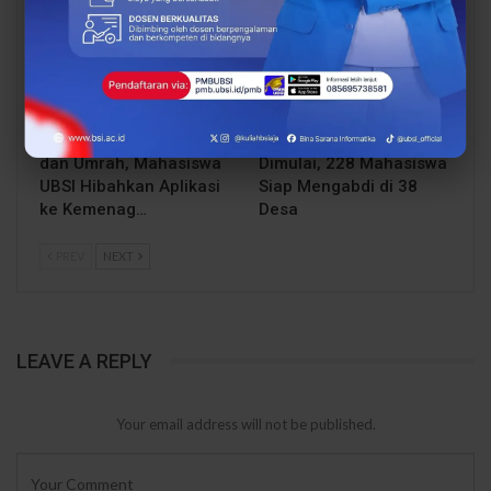
Dukung Pelayanan Haji
BSI Explore 2026 Resmi
dan Umrah, Mahasiswa
Dimulai, 228 Mahasiswa
UBSI Hibahkan Aplikasi
Siap Mengabdi di 38
ke Kemenag…
Desa
PREV
NEXT
LEAVE A REPLY
Your email address will not be published.