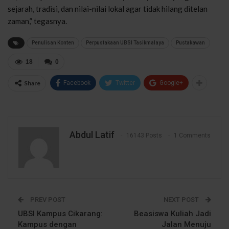
sejarah, tradisi, dan nilai-nilai lokal agar tidak hilang ditelan
zaman,” tegasnya.
Penulisan Konten
Perpustakaan UBSI Tasikmalaya
Pustakawan
18
0
Share
Facebook
Twitter
Google+
Abdul Latif
16143 Posts
1 Comments
PREV POST
NEXT POST
UBSI Kampus Cikarang:
Beasiswa Kuliah Jadi
Kampus dengan
Jalan Menuju