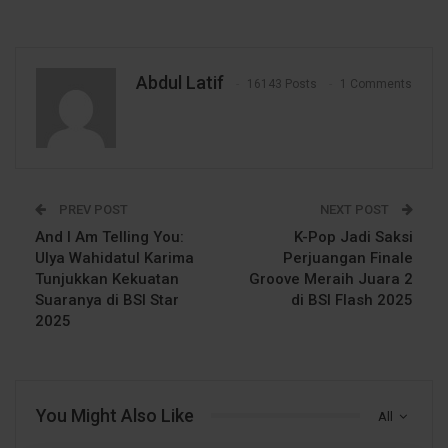
Abdul Latif
16143 Posts
1 Comments
PREV POST
NEXT POST
And I Am Telling You:
K-Pop Jadi Saksi
Ulya Wahidatul Karima
Perjuangan Finale
Tunjukkan Kekuatan
Groove Meraih Juara 2
Suaranya di BSI Star
di BSI Flash 2025
2025
You Might Also Like
All