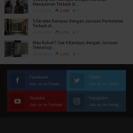
Manajemen Terbaik di…
Jul 14, 2026
2,328
0
5 Deretan Kampus dengan Jurusan Perhotelan
Terbaik di…
Jul 14, 2026
1,376
0
Mau Kuliah? Cek 4 Kampus dengan Jurusan
Teknologi…
Jul 13, 2026
1,301
0
Facebook
Twitter
Join us on Facebook
Join us on Twitter
Youtube
Instagram
Join us on Youtube
Join us on Instagram