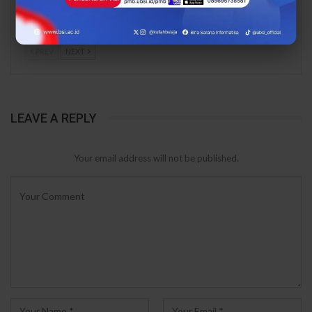
Mawar Burangrang
Burangrang Go Digital
Kelola…
Lewat…
PREV
NEXT
LEAVE A REPLY
Your email address will not be published.