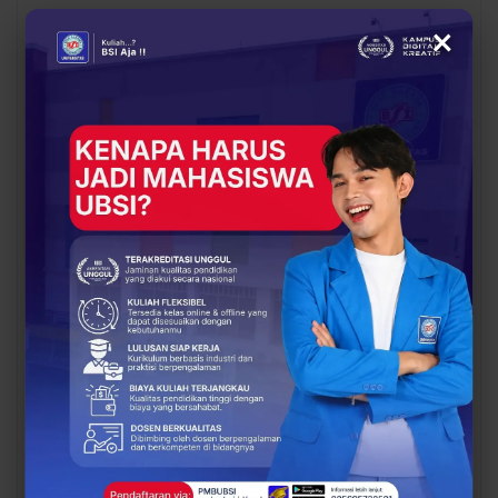
×
BERITA
BERITA
UBSI Buka Call for
Siap Kuliah Berkualitas?
Papers ICAISD 2026,
UBSI Cengkareng Gelar
Dorong Riset Teknologi
Open Booth Spesial
dan Keamanan Siber…
dengan Beasiswa…
BERITA
BERITA
Dari Catatan Manual
Dari Sampah Jadi
Menuju Digital, UBSI
Rupiah, UBSI Bantu
Bantu Bank Sampah
Bank Sampah Mawar