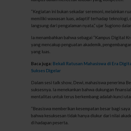
“Kegiatan ini bukan sekadar seremoni, melainkan ru
memiliki wawasan luas, adaptif terhadap teknologi, d
langsung dari pengalaman nyata,” ujar Sugiono dal
Ia menambahkan bahwa sebagai “Kampus Digital Kre
yang mencakup penguatan akademik, pengembangan
yang luas.
Baca juga:
Bekali Ratusan Mahasiswa di Era Digit
Sukses Digelar
Dalam sesi talk show, Dewi, mahasiswa penerima Be
suksesnya. Ia menekankan bahwa dukungan finansial
mentalitas untuk terus berkembang adalah kunci ut
“Beasiswa memberikan kesempatan besar bagi saya un
bahwa kesuksesan tidak hanya diukur dari nilai akad
di hadapan peserta.