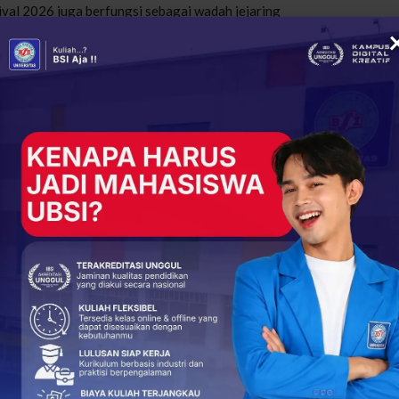
ival 2026 juga berfungsi sebagai wadah jejaring
studi. Melalui interaksi ini, diharapkan muncul kolaborasi
i masyarakat.
 kembali mempertegas posisinya dalam menyediakan
nguatan karakter, dan kesiapan industri bagi generasi emas
VAL 2026
UBSI kampus Bogor
+
ReddIt
36
0