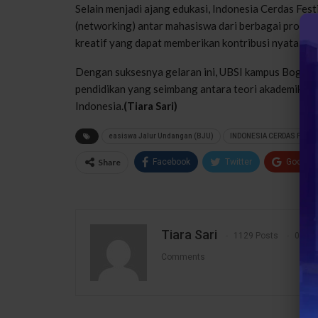
Selain menjadi ajang edukasi, Indonesia Cerdas Fest
(networking) antar mahasiswa dari berbagai program 
kreatif yang dapat memberikan kontribusi nyata bag
Dengan suksesnya gelaran ini, UBSI kampus Bogor
pendidikan yang seimbang antara teori akademik, pe
Indonesia.
(Tiara Sari)
easiswa Jalur Undangan (BJU)
INDONESIA CERDAS FESTI
Share
Facebook
Twitter
Google
Tiara Sari
1129 Posts
0
Comments