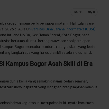
36
0
erba cepat memang perlu persiapan matang. Hal itulah yang
val 2026 di Aula U
niversitas Bina Sarana Informatika (UBSI)
ona Intiland No.3A, Kec. Tanah Sereal, Kota Bogor, pada
antusias berkumpul untuk berbagi wawasan soal persiapan
UBSI kampus Bogor mencoba membuka ruang diskusi yang lebih
ntang langkah apa yang harus diambil setelah lulus nanti.
I Kampus Bogor Asah Skill di Era
ngan dunia kerja yang semakin dinamis. Selain seminar,
sesi talk show inspiratif yang menghadirkan pimpinan kampus
ankan bahwa kegiatan ini merupakan bukti nyata komitmen