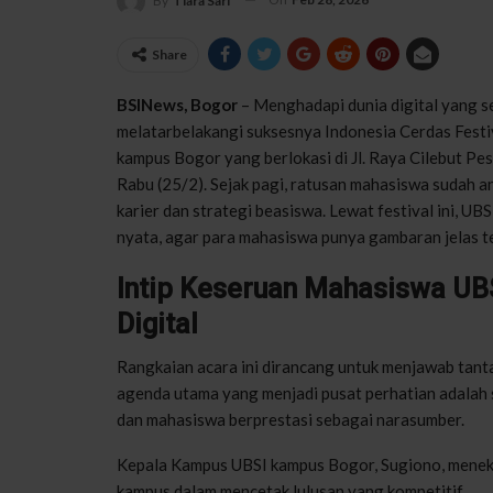
By
Tiara Sari
Share
BSINews, Bogor
– Menghadapi dunia digital yang s
melatarbelakangi suksesnya Indonesia Cerdas Festi
kampus Bogor yang berlokasi di Jl. Raya Cilebut Pes
Rabu (25/2). Sejak pagi, ratusan mahasiswa sudah 
karier dan strategi beasiswa. Lewat festival ini, 
nyata, agar para mahasiswa punya gambaran jelas te
Intip Keseruan Mahasiswa UBS
Digital
Rangkaian acara ini dirancang untuk menjawab tanta
agenda utama yang menjadi pusat perhatian adalah 
dan mahasiswa berprestasi sebagai narasumber.
Kepala Kampus UBSI kampus Bogor, Sugiono, menek
kampus dalam mencetak lulusan yang kompetitif.