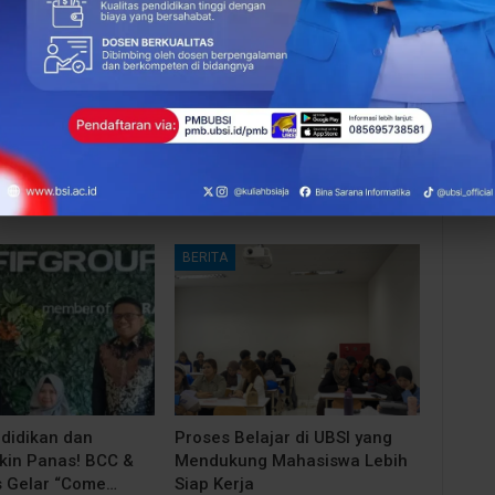
NEXT POST
UBSI Kampus Tegal Gebrak Evaluasi Akademik:
Siap Hadapi Dinamika Teknologi di Semester
Genap
More From Author
BERITA
ndidikan dan
Proses Belajar di UBSI yang
akin Panas! BCC &
Mendukung Mahasiswa Lebih
 Gelar “Come…
Siap Kerja