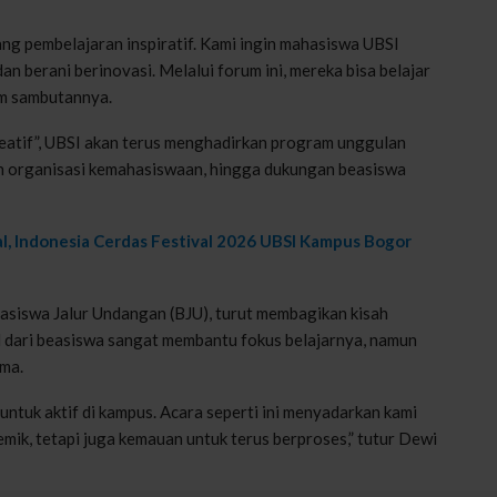
ang pembelajaran inspiratif. Kami ingin mahasiswa UBSI
an berani berinovasi. Melalui forum ini, mereka bisa belajar
am sambutannya.
atif”, UBSI akan terus menghadirkan program unggulan
 organisasi kemahasiswaan, hingga dukungan beasiswa
al, Indonesia Cerdas Festival 2026 UBSI Kampus Bogor
asiswa Jalur Undangan (BJU), turut membagikan kisah
 dari beasiswa sangat membantu fokus belajarnya, namun
ama.
tuk aktif di kampus. Acara seperti ini menyadarkan kami
emik, tetapi juga kemauan untuk terus berproses,” tutur Dewi