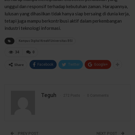
unggul dan responsif terhadap kebutuhan zaman. Harapannya,
lulusan yang dihasilkan tidak hanya siap bersaing di dunia kerja,
tetapi juga mampu berkontribusi aktif dalam perkembangan
industri teknologi informasi.
Kampus Digital Kreatif Universitas BSI
34
0
Share
Facebook
Twitter
Google+
Teguh
272 Posts
0 Comments
PREV POST
NEXT POST