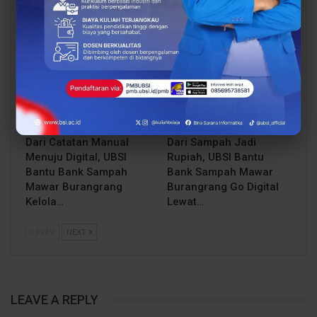
Dorong Riset Teknologi
Open Booth Spesial
dan Keamanan Siber…
dengan Beasiswa…
BERITA
BERITA
Dari Catatan Manual
Dari Sampah Jadi
Menuju Digital, UBSI
Rupiah, UBSI Bantu
Bantu Bank Sampah
Bank Sampah Mawar
Mawar Burangrang
Burangrang Go Digital
Kelola…
Lewat…
PREV
NEXT
LEAVE A REPLY