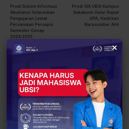
Prodi Sistem Informasi
Prodi SIA UBSI Kampus
Akuntansi Selaraskan
Sukabumi Gelar Rapat
Pengajaran Lewat
UPA, Hadirkan
Persamaan Persepsi
Narasumber Ahli
Semester Genap
2024/2025
×
You Might Also Like
All
BERITA
BERITA
UBSI Buka Call for
Siap Kuliah Berkualitas?
Papers ICAISD 2026,
UBSI Cengkareng Gelar