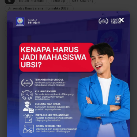
sistem informasi
Teknologi
UBSI Cikarang
Universitas Bina Sarana Informatika (UBSI)
×
102
0
Share
Facebook
Twitter
Google+
Redaksi
668 Posts
0 Comments
PREV POST
NEXT POST
Magang Bukan Sekadar
Mic On, Passion Nyala!
Formalitas: UBSI
UBSI Bentuk Generasi
Edukasi Mahasiswa
Penyiar Masa Depan
Lewat Sosialisasi
Berdampak