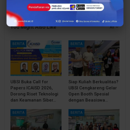
You Might Also Like
All
BERITA
BERITA
UBSI Buka Call for
Siap Kuliah Berkualitas?
Papers ICAISD 2026,
UBSI Cengkareng Gelar
Dorong Riset Teknologi
Open Booth Spesial
dan Keamanan Siber…
dengan Beasiswa…
BERITA
BERITA