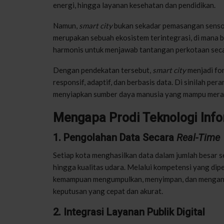
energi, hingga layanan kesehatan dan pendidikan.
Namun,
smart city
bukan sekadar pemasangan sensor d
merupakan sebuah ekosistem terintegrasi, di mana b
harmonis untuk menjawab tantangan perkotaan secar
Dengan pendekatan tersebut,
smart city
menjadi fo
responsif, adaptif, dan berbasis data. Di sinilah pe
menyiapkan sumber daya manusia yang mampu meran
Mengapa Prodi Teknologi Inf
1. Pengolahan Data Secara
Real-Time
Setiap kota menghasilkan data dalam jumlah besar se
hingga kualitas udara. Melalui kompetensi yang dipe
kemampuan mengumpulkan, menyimpan, dan mengana
keputusan yang cepat dan akurat.
2. Integrasi Layanan Publik Digital