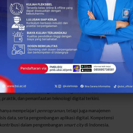
jadi isu krusial, mengingat semakin banyak informasi sensitif
 besar untuk infrastruktur teknologi dan pengembangan
anyak daerah.
rencanaan yang matang, regulasi yang jelas, kolaborasi
syarakat melalui pendidikan, termasuk melalui Prodi Teknologi
SI Menyiapkan Talenta
Kampus Digital Kreatif menghadirkan Prodi Teknologi
 industri dan perkembangan teknologi kota cerdas.
praktik, dan pemanfaatan teknologi digital terkini.
 hanya mempelajari
pemrograman,
tetapi juga manajemen
isis data, serta pengembangan aplikasi digital. Kompetensi
berkontribusi dalam pengembangan
smart city
di Indonesia.