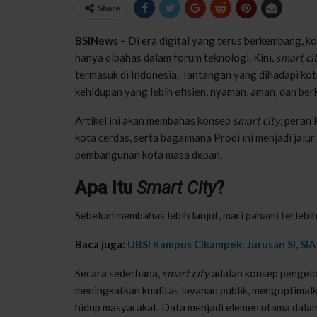
Share
BSINews –
Di era digital yang terus berkembang, k
hanya dibahas dalam forum teknologi. Kini,
smart ci
termasuk di Indonesia. Tantangan yang dihadapi ko
kehidupan yang lebih efisien, nyaman, aman, dan ber
Artikel ini akan membahas konsep
smart city
, peran
kota cerdas, serta bagaimana Prodi ini menjadi jalu
pembangunan kota masa depan.
Apa Itu
Smart City
?
Sebelum membahas lebih lanjut, mari pahami terlebih
Baca juga:
UBSI Kampus Cikampek: Jurusan SI, SIA,
Secara sederhana,
smart city
adalah konsep pengelo
meningkatkan kualitas layanan publik, mengoptimal
hidup masyarakat. Data menjadi elemen utama dalam s