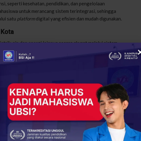
ansi, seperti kesehatan, pendidikan, dan pengelolaan
ahasiswa untuk merancang sistem terintegrasi, sehingga
lui satu
platform
digital yang efisien dan mudah digunakan.
 Kota
ik, air, dan energi lainnya secara akurat melalui sistem
ari dalam Prodi Teknologi Informasi mendukung
ga pemborosan dapat diminimalkan dan keberlanjutan
ibatan Warga
mbangan
platform
digital yang memungkinkan komunikasi
ui aplikasi pelaporan digital dan sistem monitoring layanan
bangunan kota cerdas.
 City
di Era Digital
smart city
tidak lepas dari berbagai tantangan. Kesenjangan
k semua masyarakat memiliki akses internet atau perangkat