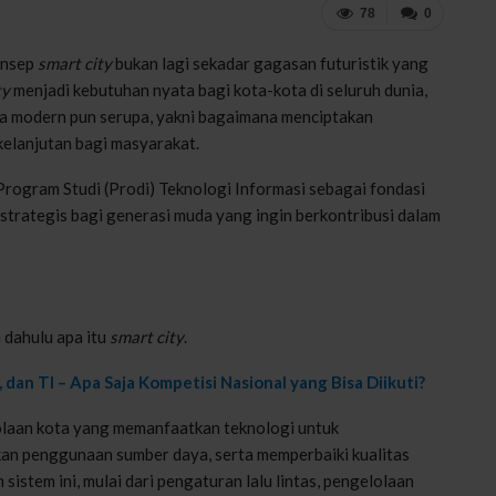
78
0
onsep
smart city
bukan lagi sekadar gagasan futuristik yang
ty
menjadi kebutuhan nyata bagi kota-kota di seluruh dunia,
ta modern pun serupa, yakni bagaimana menciptakan
kelanjutan bagi masyarakat.
 Program Studi (Prodi) Teknologi Informasi sebagai fondasi
r strategis bagi generasi muda yang ingin berkontribusi dalam
 dahulu apa itu
s
mart city
.
 dan TI – Apa Saja Kompetisi Nasional yang Bisa Diikuti?
laan kota yang memanfaatkan teknologi untuk
kan penggunaan sumber daya, serta memperbaiki kualitas
istem ini, mulai dari pengaturan lalu lintas, pengelolaan