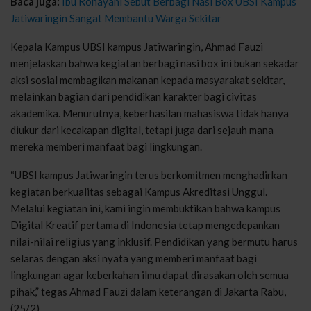
Baca juga:
Ibu Rohayani Sebut Berbagi Nasi Box UBSI Kampus
Jatiwaringin Sangat Membantu Warga Sekitar
Kepala Kampus UBSI kampus Jatiwaringin,
Ahmad Fauzi
menjelaskan bahwa kegiatan berbagi nasi box ini bukan sekadar
aksi sosial membagikan makanan kepada masyarakat sekitar,
melainkan bagian dari pendidikan karakter bagi civitas
akademika. Menurutnya, keberhasilan mahasiswa tidak hanya
diukur dari kecakapan digital, tetapi juga dari sejauh mana
mereka memberi manfaat bagi lingkungan.
“UBSI kampus Jatiwaringin terus berkomitmen menghadirkan
kegiatan berkualitas sebagai Kampus Akreditasi Unggul.
Melalui kegiatan ini, kami ingin membuktikan bahwa kampus
Digital Kreatif pertama di Indonesia tetap mengedepankan
nilai-nilai religius yang inklusif. Pendidikan yang bermutu harus
selaras dengan aksi nyata yang memberi manfaat bagi
lingkungan agar keberkahan ilmu dapat dirasakan oleh semua
pihak,” tegas Ahmad Fauzi dalam keterangan di Jakarta Rabu,
(25/2).