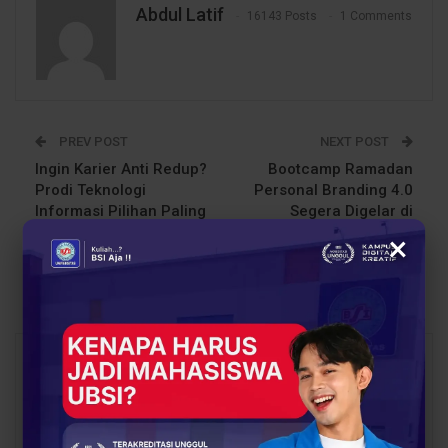
Abdul Latif
16143 Posts
1 Comments
PREV POST
NEXT POST
Ingin Karier Anti Redup?
Bootcamp Ramadan
Prodi Teknologi
Personal Branding 4.0
Informasi Pilihan Paling
Segera Digelar di
Strategis
Pontianak, Angkat
×
Pentingnya Personal
Branding di Era Digital
You Might Also Like
All
BERITA
BERITA