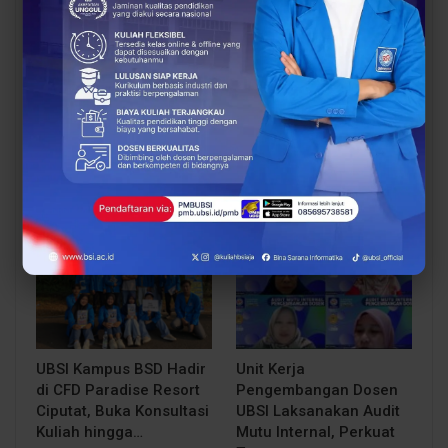
Audit Mutu Internal
228 Mahasiswa Resmi
Perkuat Kualitas Prodi
Diberangkatkan, BSI
Sistem Informasi
Explore 2026 Siap
Akuntansi UBSI
Menginspirasi dan
Pontianak
Membangun…
BERITA
BERITA
UBSI Kampus BSD Hadir
Unit Kerja
di CFD Paradise Resort
Pengembangan Dosen
Ciputat, Buka Konsultasi
UBSI Laksanakan Audit
Kuliah hingga…
Mutu Internal, Perkuat