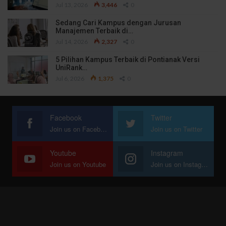
Jul 13, 2026
3,446
0
Sedang Cari Kampus dengan Jurusan
Manajemen Terbaik di…
Jul 14, 2026
2,327
0
5 Pilihan Kampus Terbaik di Pontianak Versi
UniRank…
Jul 6, 2026
1,375
0
Facebook
Twitter
Join us on Facebook
Join us on Twitter
Youtube
Instagram
Join us on Youtube
Join us on Instagram