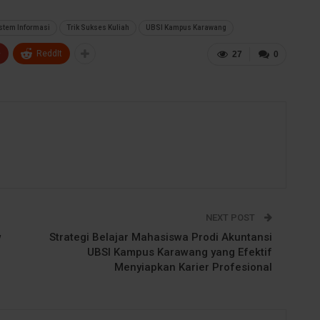
istem Informasi
Trik Sukses Kuliah
UBSI Kampus Karawang
+
ReddIt
27
0
NEXT POST
w
Strategi Belajar Mahasiswa Prodi Akuntansi
UBSI Kampus Karawang yang Efektif
Menyiapkan Karier Profesional