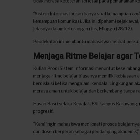
tidak merasa keteteran terletak pada pemahaman ko
“Sistem Informasi bukan hanya soal kemampuan
cod
kemampuan komunikasi. Jika ini dipahami sejak awal, 
jelasnya dalam keterangan rilis, Minggu (28/12).
Pendekatan ini membantu mahasiswa melihat perkul
Menjaga Ritme Belajar agar Te
Kuliah Prodi Sistem Informasi menuntut keseimbang
menjaga ritme belajar biasanya memiliki kebiasaan a
berdiskusi ketika mengalami kendala. Lingkungan 
merasa aman untuk belajar dan berkembang tanpa ras
Hasan Basri selaku Kepala UBSI kampus Karawang, 
progresif.
“Kami ingin mahasiswa menikmati proses belajarnya.
dan dosen berperan sebagai pendamping akademik,”