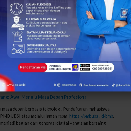
lus, tetapi juga untuk siap bersaing dan beradaptasi di dunia
kampus Karawang pada akhirnya terletak pada sinergi antara
erta dukungan lingkungan kampus. Dengan pendekatan ini,
jadi proses pembentukan kompetensi dan kepercayaan diri.
l Bersama UBSI Kampus Karawang
Sistem Informasi dengan alur belajar yang jelas dan
dir sebagai pilihan yang relevan dan meyakinkan. Kurikulum
membimbing, serta ekosistem Kampus Digital Kreatif yang
tur, dan penuh makna.
ang: Awal Menuju Masa Depan Profesional
ju masa depan berbasis teknologi. Pendaftaran mahasiswa
i PMB UBSI atau melalui laman resmi
https://pmbubsi.id/pmb
.
njadi bagian dari generasi digital yang siap bersaing