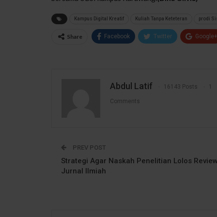
Kampus Digital Kreatif
Kuliah Tanpa Keteteran
prodi S
Share
Facebook
Twitter
Google
Abdul Latif
16143 Posts
1
Comments
PREV POST
Strategi Agar Naskah Penelitian Lolos Revie
Jurnal Ilmiah