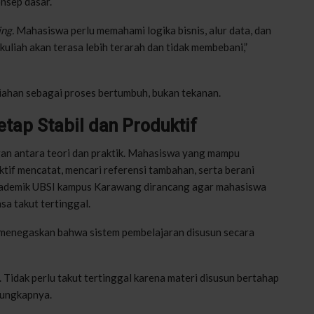
nsep dasar.
ing.
Mahasiswa perlu memahami logika bisnis, alur data, dan
kuliah akan terasa lebih terarah dan tidak membebani,”
iahan sebagai proses bertumbuh, bukan tekanan.
tap Stabil dan Produktif
an antara teori dan praktik. Mahasiswa yang mampu
ktif mencatat, mencari referensi tambahan, serta berani
akademik UBSI kampus Karawang dirancang agar mahasiswa
a takut tertinggal.
menegaskan bahwa sistem pembelajaran disusun secara
 Tidak perlu takut tertinggal karena materi disusun bertahap
 ungkapnya.