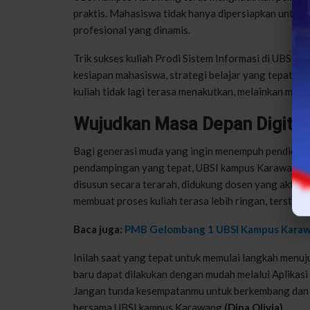
praktis. Mahasiswa tidak hanya dipersiapkan untuk lu
profesional yang dinamis.
Trik sukses kuliah Prodi Sistem Informasi di UBSI 
kesiapan mahasiswa, strategi belajar yang tepat, s
kuliah tidak lagi terasa menakutkan, melainkan men
Wujudkan Masa Depan Digita
Bagi generasi muda yang ingin menempuh pendidikan 
pendampingan yang tepat, UBSI kampus Karawang ha
disusun secara terarah, didukung dosen yang aktif 
membuat proses kuliah terasa lebih ringan, terstruk
Baca juga:
PMB Gelombang 1 UBSI Kampus Karaw
Inilah saat yang tepat untuk memulai langkah menu
baru dapat dilakukan dengan mudah melalui Aplikas
Jangan tunda kesempatanmu untuk berkembang dan me
bersama UBSI kampus Karawang.
(Dina Olivia)