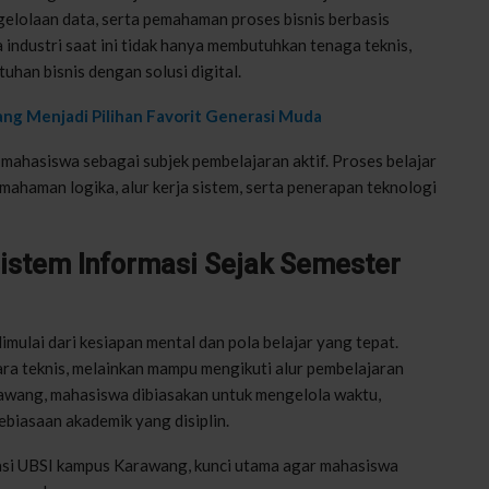
gelolaan data, serta pemahaman proses bisnis berbasis
a industri saat ini tidak hanya membutuhkan tenaga teknis,
han bisnis dengan solusi digital.
ng Menjadi Pilihan Favorit Generasi Muda
mahasiswa sebagai subjek pembelajaran aktif. Proses belajar
emahaman logika, alur kerja sistem, serta penerapan teknologi
Sistem Informasi Sejak Semester
dimulai dari kesiapan mental dan pola belajar yang tepat.
ara teknis, melainkan mampu mengikuti alur pembelajaran
rawang, mahasiswa dibiasakan untuk mengelola waktu,
biasaan akademik yang disiplin.
asi UBSI kampus Karawang, kunci utama agar mahasiswa