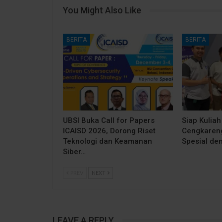
You Might Also Like
BERITA
BERITA
UBSI Buka Call for Papers
Siap Kuliah
ICAISD 2026, Dorong Riset
Cengkareng
Teknologi dan Keamanan
Spesial de
Siber…
PREV
NEXT
LEAVE A REPLY