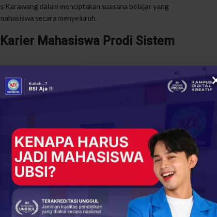
s Karawang dalam menciptakan suasana belajar yang
 mahasiswa secara menyeluruh.
Karier Mahasiswa Prodi Sistem
nya dirasakan saat masih menjadi mahasiswa, tetapi juga saat
ikir sistematis, menganalisis data, dan memecahkan masalah
industri.
kali kemampuan lintas disiplin yang relevan untuk dunia
an publik. Seorang dosen pengampu mata kuliah inti
berpengaruh terhadap kesiapan karier mereka.
hasiswa. Dari sekadar mengikuti instruksi menjadi mampu
gka panjang,” tuturnya.
gai Penopang Kesuksesan
ran berbasis teknologi, studi kasus aktual, dan pendekatan