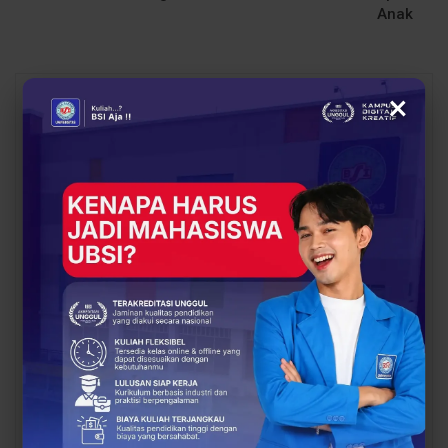
Anak
×
You Might Also Like
All
BERITA
BERITA
UBSI Buka Call for
Siap Kuliah Berkualitas?
Papers ICAISD 2026,
UBSI Cengkareng Gelar
Dorong Riset Teknologi
Open Booth Spesial
dan Keamanan Siber…
dengan Beasiswa…
BERITA
BERITA