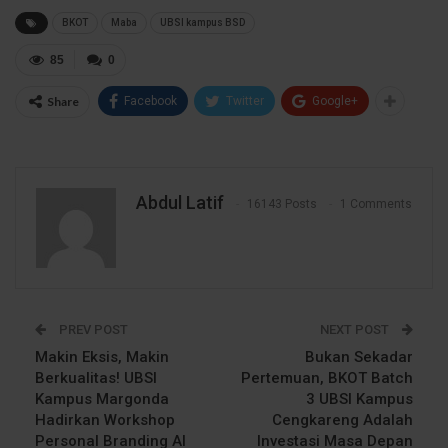
BKOT
Maba
UBSI kampus BSD
85
0
Share
Facebook
Twitter
Google+
Abdul Latif
16143 Posts
1 Comments
PREV POST
NEXT POST
Makin Eksis, Makin
Bukan Sekadar
Berkualitas! UBSI
Pertemuan, BKOT Batch
Kampus Margonda
3 UBSI Kampus
Hadirkan Workshop
Cengkareng Adalah
Personal Branding AI
Investasi Masa Depan