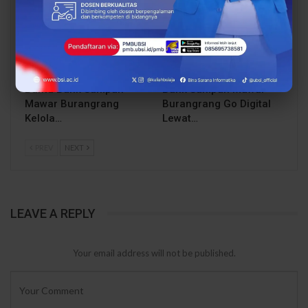
Dari Catatan Manual
Dari Sampah Jadi
Menuju Digital, UBSI
Rupiah, UBSI Bantu
Bantu Bank Sampah
Bank Sampah Mawar
Mawar Burangrang
Burangrang Go Digital
Kelola…
Lewat…
PREV
NEXT
LEAVE A REPLY
Your email address will not be published.