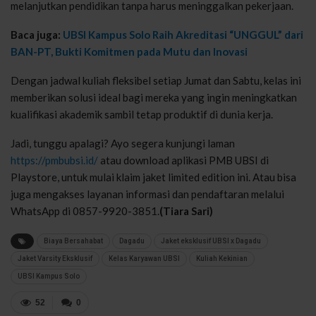
melanjutkan pendidikan tanpa harus meninggalkan pekerjaan.
Baca juga:
UBSI Kampus Solo Raih Akreditasi “UNGGUL” dari
BAN-PT, Bukti Komitmen pada Mutu dan Inovasi
Dengan jadwal kuliah fleksibel setiap Jumat dan Sabtu, kelas ini
memberikan solusi ideal bagi mereka yang ingin meningkatkan
kualifikasi akademik sambil tetap produktif di dunia kerja.
Jadi, tunggu apalagi? Ayo segera kunjungi laman
https://pmbubsi.id/
atau download aplikasi PMB UBSI di
Playstore, untuk mulai klaim jaket limited edition ini. Atau bisa
juga mengakses layanan informasi dan pendaftaran melalui
WhatsApp di 0857-9920-3851.
(Tiara Sari)
Biaya Bersahabat
Dagadu
Jaket eksklusif UBSI x Dagadu
Jaket Varsity Eksklusif
Kelas Karyawan UBSI
Kuliah Kekinian
UBSI Kampus Solo
52
0