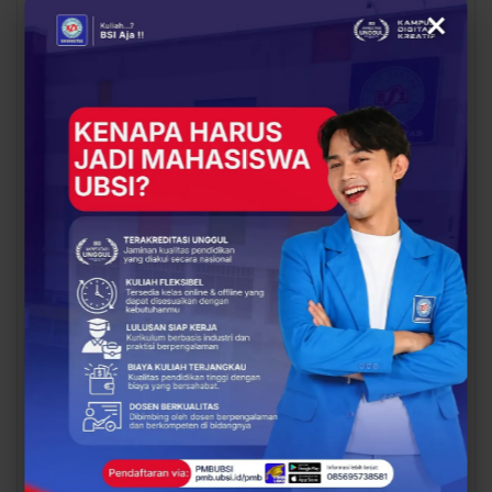
You Might Also Like
×
All
BERITA
BERITA
UBSI Buka Call for
Siap Kuliah Berkualitas?
Papers ICAISD 2026,
UBSI Cengkareng Gelar
Dorong Riset Teknologi
Open Booth Spesial
dan Keamanan Siber…
dengan Beasiswa…
BERITA
BERITA
Dari Catatan Manual
Dari Sampah Jadi