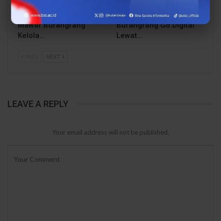
Menuju Digital, UBSI
Rupiah, UBSI Bantu
Bantu Bank Sampah
Bank Sampah Mawar
Mawar Burangrang
Burangrang Go Digital
Kelola…
Lewat…
PREV
NEXT
LEAVE A REPLY
Your email address will not be published.