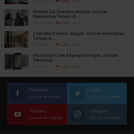
Jul 13, 2026
3,449
0
Sedang Cari Kampus dengan Jurusan
Manajemen Terbaik di…
Jul 14, 2026
2,327
0
5 Deretan Kampus dengan Jurusan Perhotelan
Terbaik di…
Jul 14, 2026
1,375
0
Mau Kuliah? Cek 4 Kampus dengan Jurusan
Teknologi…
Jul 13, 2026
1,300
0
Facebook
Twitter
Join us on Facebook
Join us on Twitter
Youtube
Instagram
Join us on Youtube
Join us on Instagram