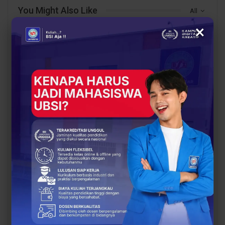
You Might Also Like
All
×
BERITA
BERITA
UBSI Buka Call for
Siap Kuliah Berkualitas?
Papers ICAISD 2026,
UBSI Cengkareng Gelar
Dorong Riset Teknologi
Open Booth Spesial
dan Keamanan Siber…
dengan Beasiswa…
BERITA
BERITA
Dari Catatan Manual
Dari Sampah Jadi