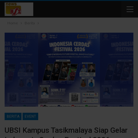
Home
Berita
BERITA
EVENT
UBSI Kampus Tasikmalaya Siap Gelar