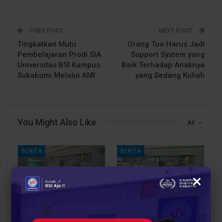
PREV POST
NEXT POST
Tingkatkan Mutu
Orang Tua Harus Jadi
Pembelajaran Prodi SIA
Support System yang
Universitas BSI Kampus
Baik Terhadap Anaknya
Sukabumi Melalui AMI
yang Sedang Kuliah
You Might Also Like
All
BERITA
BERITA
×
Dari Catatan Manual
Dari Sampah Jadi