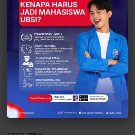
Menuju Digital, UBSI
Rupiah, UBSI Bantu
Bantu Bank Sampah
Bank Sampah Mawar
Mawar Burangrang
Burangrang Go Digital
Kelola…
Lewat…
BERITA
BERITA
Sinergi Pendidikan dan
Proses Belajar di UBSI
Industri Makin Panas!
yang Mendukung
BCC & BEC Sukses Gelar
Mahasiswa Lebih Siap
“Come…
Kerja
PREV
NEXT