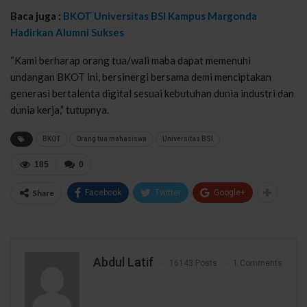
Baca juga :
BKOT Universitas BSI Kampus Margonda
Hadirkan Alumni Sukses
“Kami berharap orang tua/wali maba dapat memenuhi
undangan BKOT ini, bersinergi bersama demi menciptakan
generasi bertalenta digital sesuai kebutuhan dunia industri dan
dunia kerja,” tutupnya.
BKOT
Orang tua mahasiswa
Universitas BSI
185
0
Share
Facebook
Twitter
Google+
Abdul Latif
16143 Posts
1 Comments