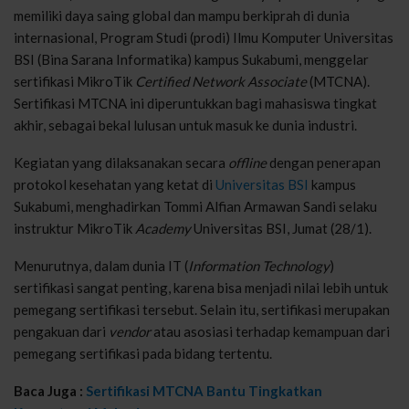
memiliki daya saing global dan mampu berkiprah di dunia
internasional, Program Studi (prodi) Ilmu Komputer Universitas
BSI (Bina Sarana Informatika) kampus Sukabumi, menggelar
sertifikasi MikroTik
Certified Network Associate
(MTCNA).
Sertifikasi MTCNA ini diperuntukkan bagi mahasiswa tingkat
akhir, sebagai bekal lulusan untuk masuk ke dunia industri.
Kegiatan yang dilaksanakan secara
offline
dengan penerapan
protokol kesehatan yang ketat di
Universitas BSI
kampus
Sukabumi, menghadirkan Tommi Alfian Armawan Sandi selaku
instruktur MikroTik
Academy
Universitas BSI, Jumat (28/1).
Menurutnya, dalam dunia IT (
Information Technology
)
sertifikasi sangat penting, karena bisa menjadi nilai lebih untuk
pemegang sertifikasi tersebut. Selain itu, sertifikasi merupakan
pengakuan dari
vendor
atau asosiasi terhadap kemampuan dari
pemegang sertifikasi pada bidang tertentu.
Baca Juga :
Sertifikasi MTCNA Bantu Tingkatkan