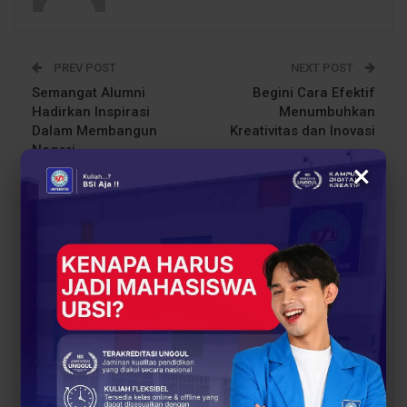
PREV POST
NEXT POST
Semangat Alumni
Begini Cara Efektif
Hadirkan Inspirasi
Menumbuhkan
Dalam Membangun
Kreativitas dan Inovasi
Negeri
×
You Might Also Like
All
BERITA
BERITA