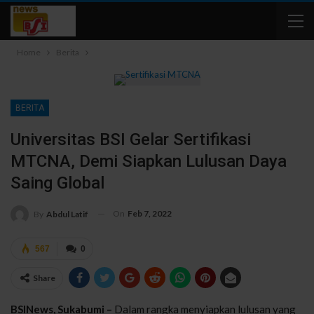
Home
Berita
BERITA
Universitas BSI Gelar Sertifikasi
MTCNA, Demi Siapkan Lulusan Daya
Saing Global
On
Feb 7, 2022
By
Abdul Latif
567
0
Share
BSINews, Sukabumi –
Dalam rangka menyiapkan lulusan yang