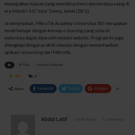
mewujudkan lulusan yang memiliki potensi dan berdaya saing di
era Industri 4.0,” tutur Denny, Jumat (28/1).
Ia menjelaskan, MikroTik Academy Universitas BSI merupakan
model belajar dengan konsep
e-learning
yang seluruh
materinya dapat diperoleh melalui website. Program ini juga
dilengkapi dengan praktik simulasi dengan memanfaatkan
aplikasi
networking
dari Mikrotik.
MTCNA
Sertifikasi Mikrotik
567
0
Share
Facebook
Twitter
Google+
Abdul Latif
16143 Posts
1 Comments