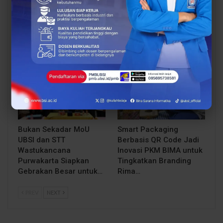
BSI Explore 2026 Resmi
Perkuat Kolaborasi
Dimulai, 228 Mahasiswa
Kampus, UBSI Kampus
Siap Mengabdi di 38
Tasikmalaya dan UNIRU
Desa
Condong Sepakati
Kerja…
BERITA
BERITA
Bukan Sekadar MoU
Smart Packaging
UBSI dan STT
Berbasis QR Code Jadi
Wastukancana
Inovasi PKM BIMA untuk
Purwakarta Siapkan
Tingkatkan Branding
Gebrakan Besar untuk…
Rima…
PREV
NEXT