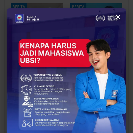
BERITA
BERITA
×
Bukan Sekadar MoU
Smart Packaging
UBSI dan STT
Berbasis QR Code Jadi
Wastukancana
Inovasi PKM BIMA untuk
Purwakarta Siapkan
Tingkatkan Branding
Gebrakan Besar untuk…
Rima…
BERITA
BERITA
PKM BIMA
Tak Lagi Menunggu
Kemdiktisaintek
Mesin Rusak,