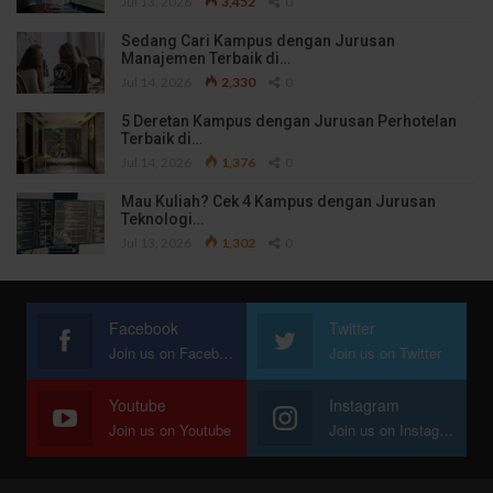
Jul 13, 2026
3,452
0
Sedang Cari Kampus dengan Jurusan
Manajemen Terbaik di…
Jul 14, 2026
2,330
0
5 Deretan Kampus dengan Jurusan Perhotelan
Terbaik di…
Jul 14, 2026
1,376
0
Mau Kuliah? Cek 4 Kampus dengan Jurusan
Teknologi…
Jul 13, 2026
1,302
0
Facebook
Twitter
Join us on Facebook
Join us on Twitter
Youtube
Instagram
Join us on Youtube
Join us on Instagram