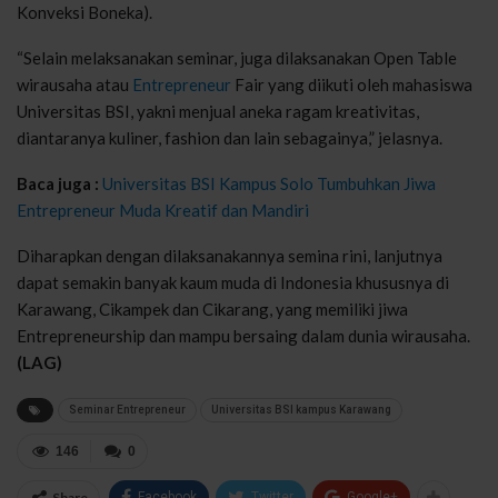
Konveksi Boneka).
“Selain melaksanakan seminar, juga dilaksanakan Open Table
wirausaha atau
Entrepreneur
Fair yang diikuti oleh mahasiswa
Universitas BSI, yakni menjual aneka ragam kreativitas,
diantaranya kuliner, fashion dan lain sebagainya,” jelasnya.
Baca juga :
Universitas BSI Kampus Solo Tumbuhkan Jiwa
Entrepreneur Muda Kreatif dan Mandiri
Diharapkan dengan dilaksanakannya semina rini, lanjutnya
dapat semakin banyak kaum muda di Indonesia khususnya di
Karawang, Cikampek dan Cikarang, yang memiliki jiwa
Entrepreneurship dan mampu bersaing dalam dunia wirausaha.
(LAG)
Seminar Entrepreneur
Universitas BSI kampus Karawang
146
0
Share
Facebook
Twitter
Google+