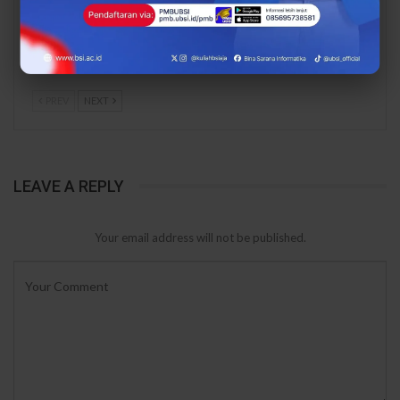
Hadirkan SIMKURING
Mahasiswa UBSI
untuk Perkuat
Kampus Tasikmalaya
Transformasi Digital
Ciptakan Sistem…
UMKM…
PREV
NEXT
LEAVE A REPLY
Your email address will not be published.