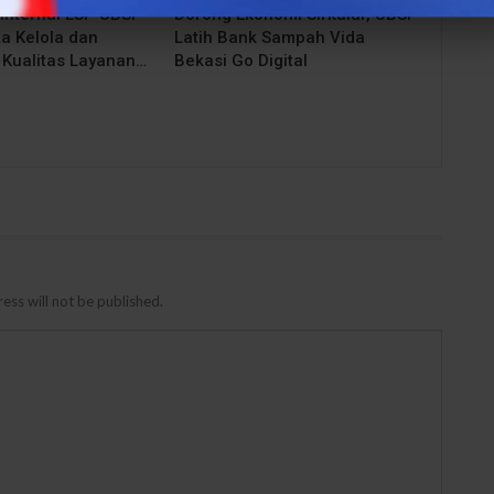
Internal LSP UBSI
Dorong Ekonomi Sirkular, UBSI
a Kelola dan
Latih Bank Sampah Vida
 Kualitas Layanan…
Bekasi Go Digital
ess will not be published.