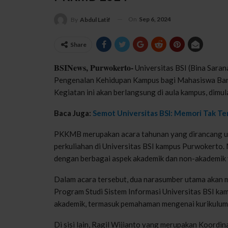
On
Sep 6, 2024
By
Abdul Latif
Share
BSINews, Purwokerto-
Universitas BSI (Bina Sara
Pengenalan Kehidupan Kampus bagi Mahasiswa Bar
Kegiatan ini akan berlangsung di aula kampus, dimul
Baca Juga:
Semot Universitas BSI: Memori Tak T
PKKMB merupakan acara tahunan yang dirancang u
perkuliahan di Universitas BSI kampus Purwokerto. 
dengan berbagai aspek akademik dan non-akademik 
Dalam acara tersebut, dua narasumber utama akan m
Program Studi Sistem Informasi Universitas BSI ka
akademik, termasuk pemahaman mengenai kurikulum d
Di sisi lain, Ragil Wijianto yang merupakan Koordin