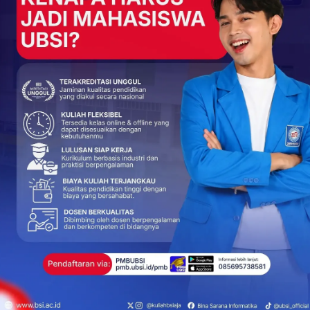
NEXT POST
Universitas BSI Kupas Seputar AI Melalui
Seminar Kemerdekaan Digital
More From Author
BERITA