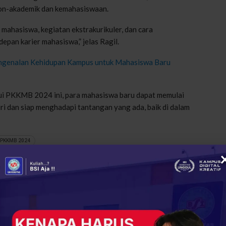
non-akademik dan kemahasiswaan.
 mahasiswa, kegiatan ekstrakurikuler, dan cara
epan karier mahasiswa,” jelas Ragil.
Pengenalan Kehidupan Kampus untuk Mahasiswa Baru
ui PKKMB 2024 ini, para mahasiswa baru dapat memulai
ri dan siap menghadapi tantangan yang ada, baik di dalam
PKKMB 2024
+
ReddIt
105
0