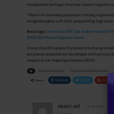
memaparkan berbagai informasi seputar kegiatan 
“Materi ini mencakup penjelasan tentang organisasi
mengembangkan soft skills yang penting bagi masa d
Baca Juga:
Universitas BSI Siap Adakan Kembali 
(PKKMB) Melalui Kegiatan Semot
Universitas BSI kampus Purwokerto berharap melal
perjalanan akademik mereka dengan lebih percaya di
maupun di luar lingkungan kampus.(RDX)
Koordinator Bidang II
Pengenalan Kehidupan Kampus
Share
Facebook
Twitter
Google
Abdul Latif
16143 Posts
1