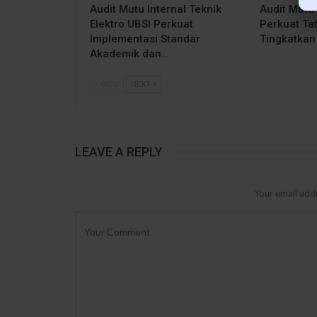
Audit Mutu Internal Teknik
Audit Mutu 
Elektro UBSI Perkuat
Perkuat Tat
Implementasi Standar
Tingkatkan
Akademik dan…
PREV
NEXT
LEAVE A REPLY
Your email addr