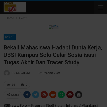
Home
Event
EVENT
Bekali Mahasiswa Hadapi Dunia Kerja,
UBSI Kampus Solo Gelar Sosialisasi
Tugas Akhir Dan Tracer Study
On
Mar 20, 2025
By
Abdul Latif
93
0
Share
BSINews, Solo —
Program Studi Sistem Informasi Akuntansi