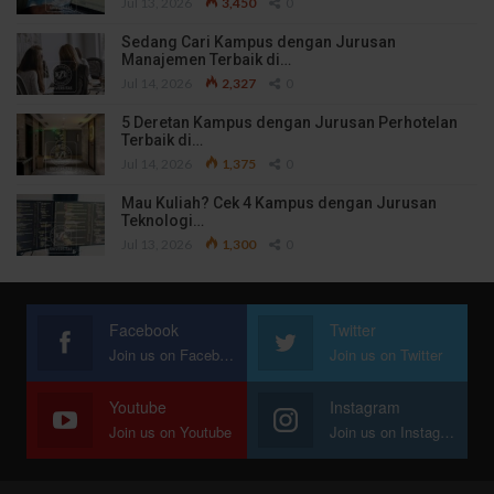
Jul 13, 2026
3,450
0
Sedang Cari Kampus dengan Jurusan
Manajemen Terbaik di…
Jul 14, 2026
2,327
0
5 Deretan Kampus dengan Jurusan Perhotelan
Terbaik di…
Jul 14, 2026
1,375
0
Mau Kuliah? Cek 4 Kampus dengan Jurusan
Teknologi…
Jul 13, 2026
1,300
0
Facebook
Twitter
Join us on Facebook
Join us on Twitter
Youtube
Instagram
Join us on Youtube
Join us on Instagram