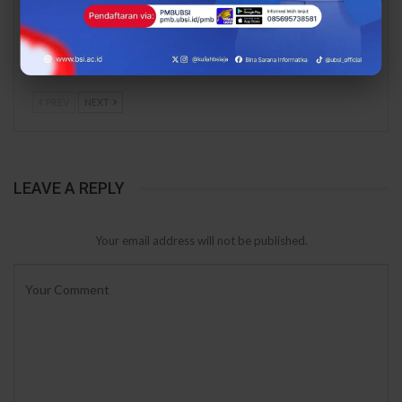
Mahasiswa UBSI Punya
Proses Belajar di UBSI
Ide Bisnis? Saatnya
yang Mendukung
Unjuk Gigi di
Mahasiswa Lebih Siap
PERTAMUDA 2026, Ikuti…
Kerja
PREV
NEXT
LEAVE A REPLY
Your email address will not be published.