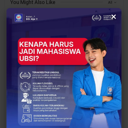
You Might Also Like
All
×
BERITA
EVENT
Siap Kuliah Berkualitas?
Lulusan Berdaya Saing
UBSI Cengkareng Gelar
Dimulai dari
Open Booth Spesial
Kompetensi, UBSI
dengan Beasiswa…
Kampus Cikampek
Bekali Mahasiswa…
EVENT
BERITA