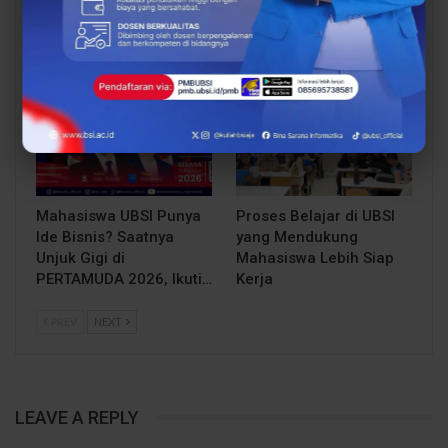
dengan Beasiswa…
Kampus Cikampek
Bekali Mahasiswa…
EVENT
BERITA
Mahasiswa UBSI Punya
Proses Belajar di UBSI
Ide Bisnis? Saatnya
yang Mendukung
Unjuk Gigi di
Mahasiswa Lebih Siap
PERTAMUDA 2026, Ikuti…
Kerja
PREV
NEXT
LEAVE A REPLY