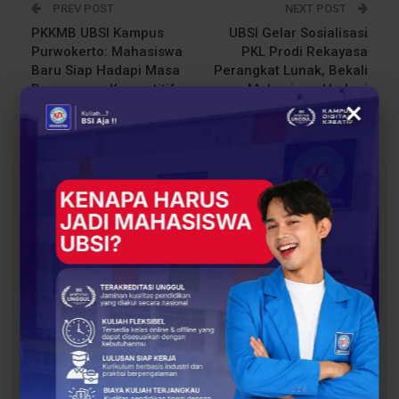
PREV POST
NEXT POST
PKKMB UBSI Kampus
UBSI Gelar Sosialisasi
Purwokerto: Mahasiswa
PKL Prodi Rekayasa
Baru Siap Hadapi Masa
Perangkat Lunak, Bekali
Depan yang Kompetitif
Mahasiswa Hadapi
×
Dunia Industri TI
You Might Also Like
All
BERITA
EVENT
Siap Kuliah Berkualitas?
Lulusan Berdaya Saing
UBSI Cengkareng Gelar
Dimulai dari
Open Booth Spesial
Kompetensi, UBSI