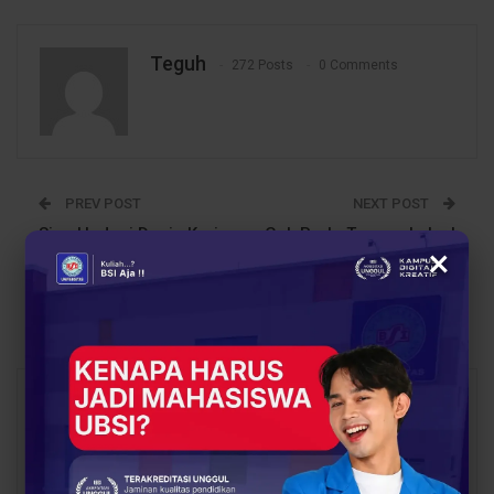
Teguh
272 Posts
0 Comments
PREV POST
NEXT POST
Siap Hadapi Dunia Kerja
Gak Perlu Tunggu Lulus!
×
Digital: Ini Skill yang
5 Cara Cerdas Jadi
Harus Dimiliki
Entrepreneur Sambil
Mahasiswa!
Kuliah
You Might Also Like
All
BERITA
EVENT