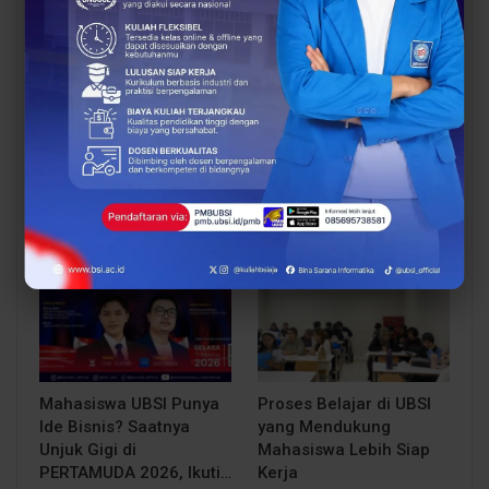
Siap Kuliah Berkualitas?
Lulusan Berdaya Saing
UBSI Cengkareng Gelar
Dimulai dari
Open Booth Spesial
Kompetensi, UBSI
dengan Beasiswa…
Kampus Cikampek
Bekali Mahasiswa…
EVENT
BERITA
Mahasiswa UBSI Punya
Proses Belajar di UBSI
Ide Bisnis? Saatnya
yang Mendukung
Unjuk Gigi di
Mahasiswa Lebih Siap
PERTAMUDA 2026, Ikuti…
Kerja