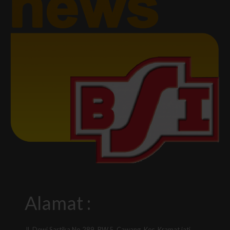
Alamat :
Jl. Dewi Sartika No.289, RW.5, Cawang, Kec. Kramat jati,