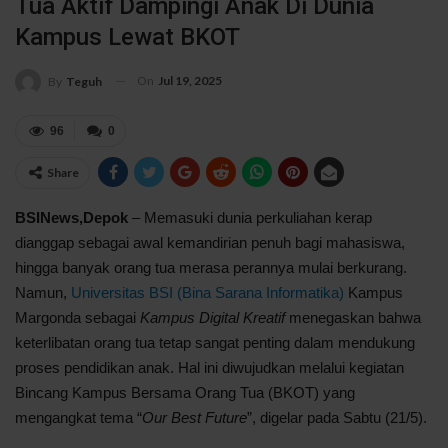
Tua Aktif Dampingi Anak Di Dunia
Kampus Lewat BKOT
On
Jul 19, 2025
By
Teguh
96
0
Share
BSINews,Depok
– Memasuki dunia perkuliahan kerap
dianggap sebagai awal kemandirian penuh bagi mahasiswa,
hingga banyak orang tua merasa perannya mulai berkurang.
Namun,
Universitas BSI (Bina Sarana Informatika)
Kampus
Margonda sebagai
Kampus Digital Kreatif
menegaskan bahwa
keterlibatan orang tua tetap sangat penting dalam mendukung
proses pendidikan anak. Hal ini diwujudkan melalui kegiatan
Bincang Kampus Bersama Orang Tua (BKOT) yang
mengangkat tema “
Our Best Future
”, digelar pada Sabtu (21/5).