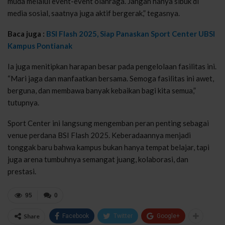
muda melalui event-event olahraga. Jangan hanya sibuk di
media sosial, saatnya juga aktif bergerak,” tegasnya.
Baca juga :
BSI Flash 2025, Siap Panaskan Sport Center UBSI
Kampus Pontianak
Ia juga menitipkan harapan besar pada pengelolaan fasilitas ini.
“Mari jaga dan manfaatkan bersama. Semoga fasilitas ini awet,
berguna, dan membawa banyak kebaikan bagi kita semua,”
tutupnya.
Sport Center ini langsung mengemban peran penting sebagai
venue perdana BSI Flash 2025. Keberadaannya menjadi
tonggak baru bahwa kampus bukan hanya tempat belajar, tapi
juga arena tumbuhnya semangat juang, kolaborasi, dan
prestasi.
95
0
Share
Facebook
Twitter
Google+