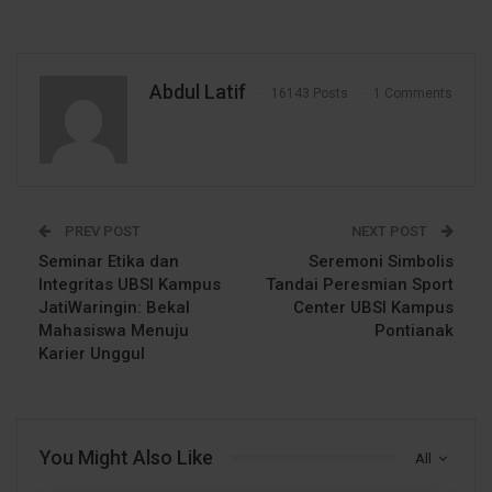
Abdul Latif
16143 Posts
1 Comments
PREV POST
NEXT POST
Seminar Etika dan
Seremoni Simbolis
Integritas UBSI Kampus
Tandai Peresmian Sport
JatiWaringin: Bekal
Center UBSI Kampus
Mahasiswa Menuju
Pontianak
Karier Unggul
You Might Also Like
All