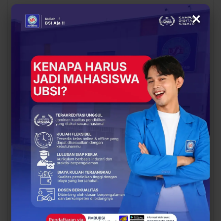
×
BERITA
EVENT
Siap Kuliah Berkualitas?
Lulusan Berdaya Saing
UBSI Cengkareng Gelar
Dimulai dari
Open Booth Spesial
Kompetensi, UBSI
dengan Beasiswa…
Kampus Cikampek
Bekali Mahasiswa…
EVENT
BERITA
Mahasiswa UBSI Punya
Proses Belajar di UBSI
Ide Bisnis? Saatnya
yang Mendukung