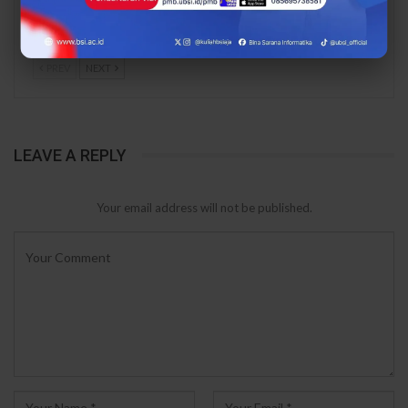
Unjuk Gigi di
Mahasiswa Lebih Siap
PERTAMUDA 2026, Ikuti…
Kerja
PREV
NEXT
LEAVE A REPLY
Your email address will not be published.