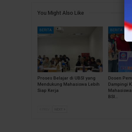
You Might Also Like
BERITA
BERITA
Proses Belajar di UBSI yang
Dosen Pem
Mendukung Mahasiswa Lebih
Dampingi 
Siap Kerja
Mahasiswa 
BSI…
PREV
NEXT