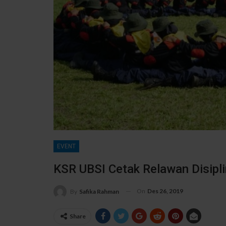
EVENT
KSR UBSI Cetak Relawan Disipli
On
Des 26, 2019
By
Safika Rahman
Share