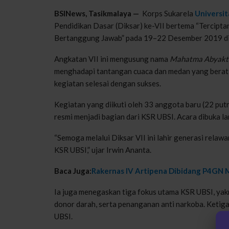
BSINews, Tasikmalaya —
Korps Sukarela
Universit
Pendidikan Dasar (Diksar) ke-VII bertema “Tercipta
Bertanggung Jawab” pada 19–22 Desember 2019 di 
Angkatan VII ini mengusung nama
Mahatma Abyakt
menghadapi tantangan cuaca dan medan yang berat, 
kegiatan selesai dengan sukses.
Kegiatan yang diikuti oleh 33 anggota baru (22 putr
resmi menjadi bagian dari KSR UBSI. Acara dibuka l
“Semoga melalui Diksar VII ini lahir generasi rela
KSR UBSI,” ujar Irwin Ananta.
Baca Juga:
Rakernas IV Artipena Dibidang P4GN
Ia juga menegaskan tiga fokus utama KSR UBSI, ya
donor darah, serta penanganan anti narkoba. Ketiga
UBSI.