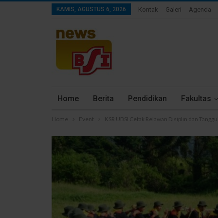
KAMIS, AGUSTUS 6, 2026
Kontak
Galeri
Agenda
Home
Berita
Pendidikan
Fakultas
Home
Event
KSR UBSI Cetak Relawan Disiplin dan Tangguh