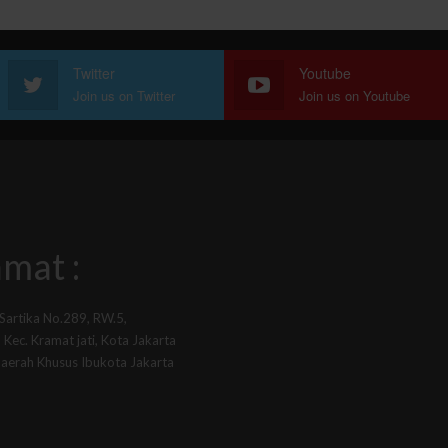
Twitter
Youtube
Join us on Twitter
Join us on Youtube
mat :
 Sartika No.289, RW.5,
Kec. Kramat jati, Kota Jakarta
Daerah Khusus Ibukota Jakarta