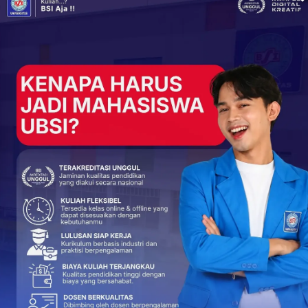
irkan relawan-relawan baru yang disiplin, profesional, serta
jawab tinggi. (Sfkrhm)
+
ReddIt
15
0
0
NEXT POST
KSR UBSI Cetak Relawan Tangguh Lewat Diksar
VII di Cianjur