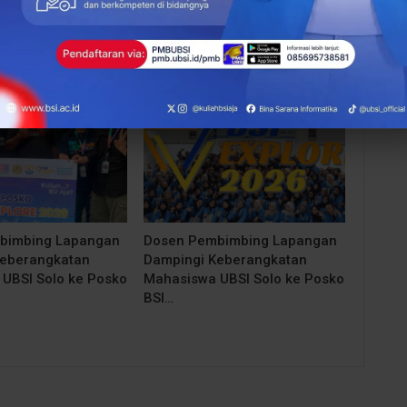
More From Author
BERITA
bimbing Lapangan
Dosen Pembimbing Lapangan
Keberangkatan
Dampingi Keberangkatan
UBSI Solo ke Posko
Mahasiswa UBSI Solo ke Posko
BSI…