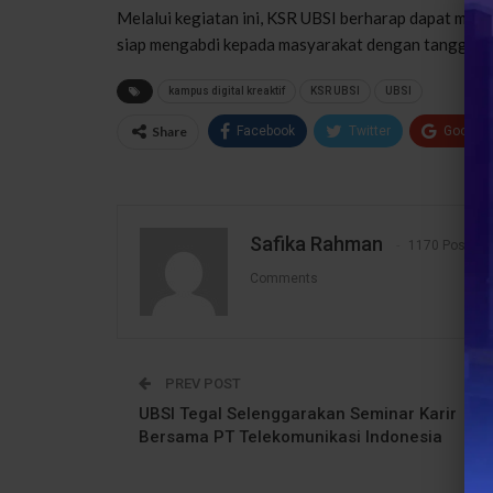
Melalui kegiatan ini, KSR UBSI berharap dapat melah
siap mengabdi kepada masyarakat dengan tanggung 
kampus digital kreaktif
KSR UBSI
UBSI
Share
Facebook
Twitter
Google
Safika Rahman
1170 Posts
Comments
PREV POST
UBSI Tegal Selenggarakan Seminar Karir
Bersama PT Telekomunikasi Indonesia