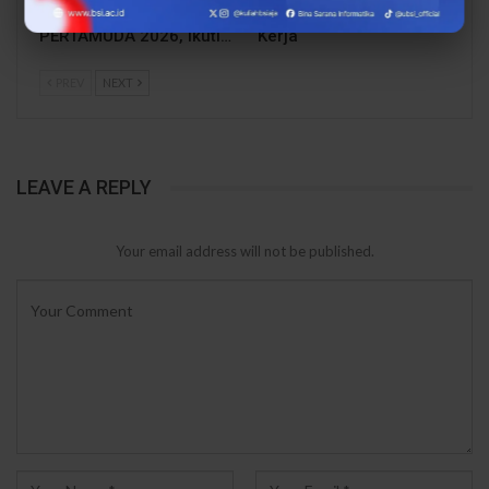
Unjuk Gigi di
Mahasiswa Lebih Siap
PERTAMUDA 2026, Ikuti…
Kerja
PREV
NEXT
LEAVE A REPLY
Your email address will not be published.