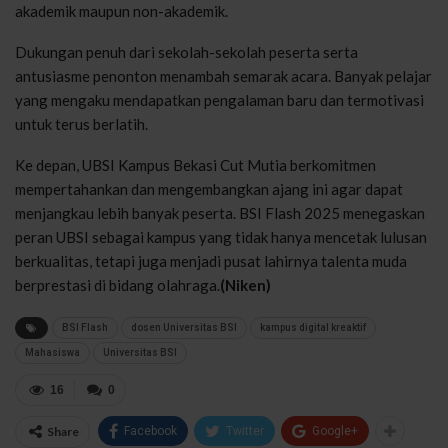
akademik maupun non-akademik.
Dukungan penuh dari sekolah-sekolah peserta serta
antusiasme penonton menambah semarak acara. Banyak pelajar
yang mengaku mendapatkan pengalaman baru dan termotivasi
untuk terus berlatih.
Ke depan, UBSI Kampus Bekasi Cut Mutia berkomitmen
mempertahankan dan mengembangkan ajang ini agar dapat
menjangkau lebih banyak peserta. BSI Flash 2025 menegaskan
peran UBSI sebagai kampus yang tidak hanya mencetak lulusan
berkualitas, tetapi juga menjadi pusat lahirnya talenta muda
berprestasi di bidang olahraga.
(Niken)
BSI Flash
dosen Universitas BSI
kampus digital kreaktif
Mahasiswa
Universitas BSI
16
0
Share
Facebook
Twitter
Google+