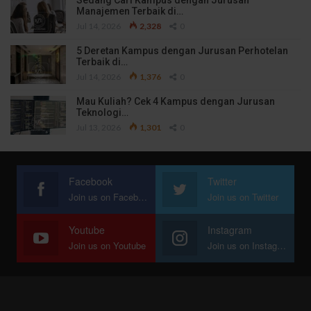
Sedang Cari Kampus dengan Jurusan
Manajemen Terbaik di…
Jul 14, 2026
2,328
0
5 Deretan Kampus dengan Jurusan Perhotelan
Terbaik di…
Jul 14, 2026
1,376
0
Mau Kuliah? Cek 4 Kampus dengan Jurusan
Teknologi…
Jul 13, 2026
1,301
0
Facebook
Twitter
Join us on Facebook
Join us on Twitter
Youtube
Instagram
Join us on Youtube
Join us on Instagram