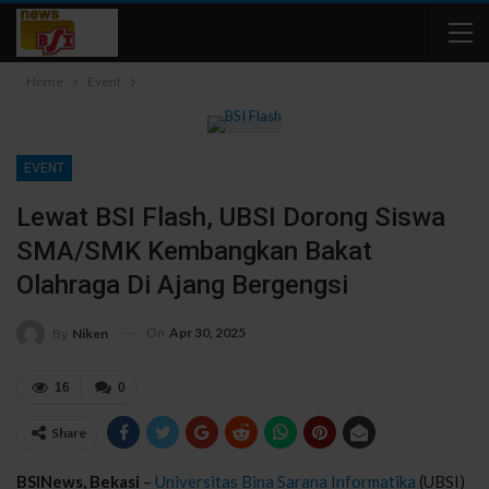
Home
Event
EVENT
Lewat BSI Flash, UBSI Dorong Siswa
SMA/SMK Kembangkan Bakat
Olahraga Di Ajang Bergengsi
On
Apr 30, 2025
By
Niken
16
0
Share
BSINews, Bekasi
–
Universitas Bina Sarana Informatika
(UBSI)