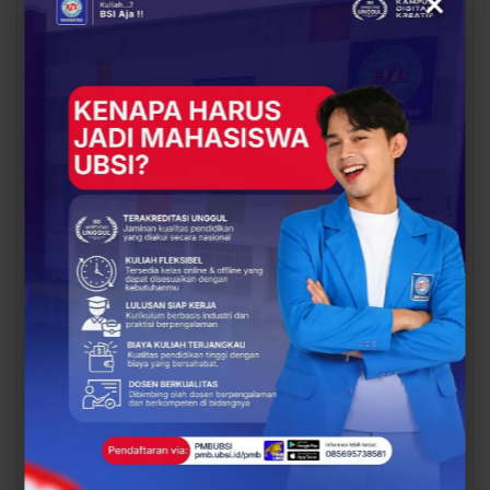
×
BERITA
EVENT
Siap Kuliah Berkualitas?
Lulusan Berdaya Saing
UBSI Cengkareng Gelar
Dimulai dari
Open Booth Spesial
Kompetensi, UBSI
dengan Beasiswa…
Kampus Cikampek
Bekali Mahasiswa…
EVENT
BERITA
Mahasiswa UBSI Punya
Proses Belajar di UBSI
Ide Bisnis? Saatnya
yang Mendukung