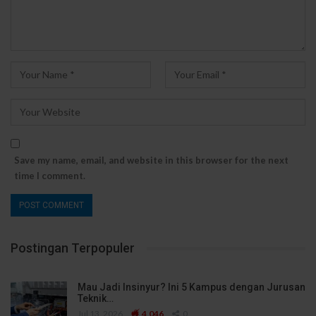
Save my name, email, and website in this browser for the next
time I comment.
Postingan Terpopuler
Mau Jadi Insinyur? Ini 5 Kampus dengan Jurusan
Teknik…
Jul 13, 2026
4,046
0