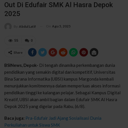
Out Di Edufair SMK Al Hasra Depok
2025
On
Agu 5, 2025
By
Abdul Latif
55
0
Share
BSINews, Depok-
Di tengah dinamika perkembangan dunia
pendidikan yang semakin digital dan kompetitif, Universitas
Bina Sarana Informatika (UBSI) kampus Margonda kembali
menunjukkan komitmennya dalam memperluas akses informasi
pendidikan tinggi ke kalangan pelajar. Sebagai Kampus Digital
Kreatif, UBSI akan ambil bagian dalam Edufair SMK Al Hasra
Depok 2025 yang digelar pada Rabu, (6/8).
Baca juga:
Pra-Edufair Jadi Ajang Sosialisasi Dunia
Perkuliahan untuk Siswa SMK