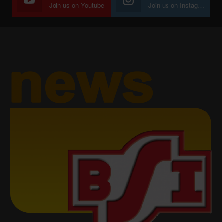
Join us on Youtube
Join us on Instagram