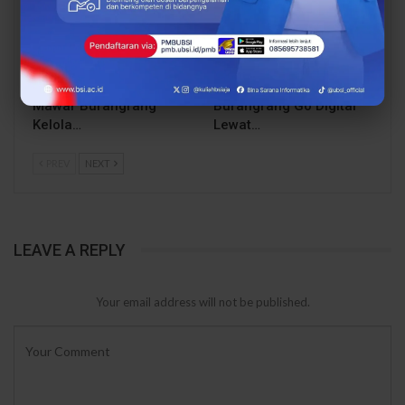
Dari Catatan Manual
Dari Sampah Jadi
Menuju Digital, UBSI
Rupiah, UBSI Bantu
Bantu Bank Sampah
Bank Sampah Mawar
Mawar Burangrang
Burangrang Go Digital
Kelola…
Lewat…
PREV
NEXT
LEAVE A REPLY
Your email address will not be published.