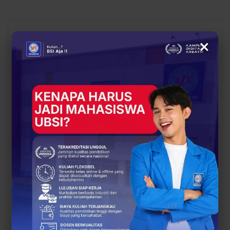
You Might Also Like
All
×
BERITA
BERITA
UBSI Buka Call for
Siap Kuliah Berkualitas?
Papers ICAISD 2026,
UBSI Cengkareng Gelar
Dorong Riset Teknologi
Open Booth Spesial
dan Keamanan Siber…
dengan Beasiswa…
BERITA
BERITA