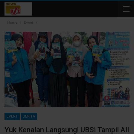
Home
Event
EVENT
BERITA
Yuk Kenalan Langsung! UBSI Tampil All