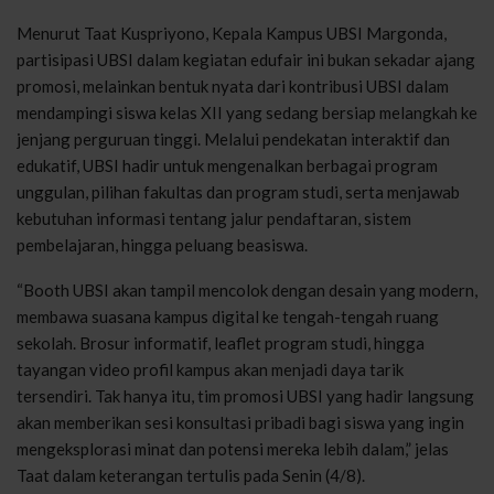
Menurut Taat Kuspriyono, Kepala Kampus UBSI Margonda,
partisipasi UBSI dalam kegiatan edufair ini bukan sekadar ajang
promosi, melainkan bentuk nyata dari kontribusi UBSI dalam
mendampingi siswa kelas XII yang sedang bersiap melangkah ke
jenjang perguruan tinggi. Melalui pendekatan interaktif dan
edukatif, UBSI hadir untuk mengenalkan berbagai program
unggulan, pilihan fakultas dan program studi, serta menjawab
kebutuhan informasi tentang jalur pendaftaran, sistem
pembelajaran, hingga peluang beasiswa.
“Booth UBSI akan tampil mencolok dengan desain yang modern,
membawa suasana kampus digital ke tengah-tengah ruang
sekolah. Brosur informatif, leaflet program studi, hingga
tayangan video profil kampus akan menjadi daya tarik
tersendiri. Tak hanya itu, tim promosi UBSI yang hadir langsung
akan memberikan sesi konsultasi pribadi bagi siswa yang ingin
mengeksplorasi minat dan potensi mereka lebih dalam,” jelas
Taat dalam keterangan tertulis pada Senin (4/8).