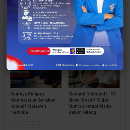
Dosen UBSI Surakarta
Pengembangan Dosen
Ikuti Pelatihan Nasional
sebagai Kunci
Persiapan Studi Lanjut
Transformasi
ke Luar Negeri
Pendidikan Tinggi di Era
Digital
OPINI DOSEN
OPINI DOSEN
Saatnya Kampus
Menanti Rebound IHSG:
Memperkuat Gerakan
Sinyal Positif Mulai
Kolektif Melawan
Muncul, tetapi Risiko
Narkoba
Belum Hilang
PREV
NEXT