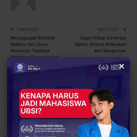
PREV POST
NEXT POST
Menggugah Kembali
Gaya Hidup Generasi
Makna Hari Guru
Alpha: Antara Kekuatan
Nasional: Saatnya
dan Keegoisan
Memberi Ruang Lebih
×
untuk Para Penjaga
Masa Depan
You Might Also Like
All
BERITA
OPINI DOSEN