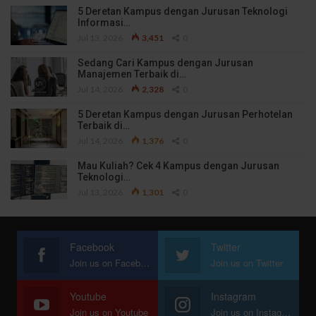
5 Deretan Kampus dengan Jurusan Teknologi
Informasi…
Jul 13, 2026
3,451
0
Sedang Cari Kampus dengan Jurusan
Manajemen Terbaik di…
Jul 14, 2026
2,328
0
5 Deretan Kampus dengan Jurusan Perhotelan
Terbaik di…
Jul 14, 2026
1,376
0
Mau Kuliah? Cek 4 Kampus dengan Jurusan
Teknologi…
Jul 13, 2026
1,301
0
Facebook
Twitter
Join us on Facebook
Join us on Twitter
Youtube
Instagram
Join us on Youtube
Join us on Instagram