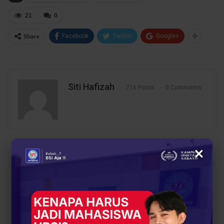
21
0
Share
Facebook
Twitter
Google+
Siti Hafizah
716 Posts
0 Comments
×
PREV POST
NEXT POST
Menguasai Struktur
UBSI Hadir di Hari Jadi
Data Sejak Awal: Kunci
Desa Cimulang 2025:
Keunggulan Mahasiswa
Booth Edukasi Interaktif
Informatika
& Info Beasiswa untuk
Warga