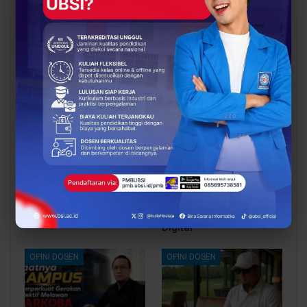
You Might Also Like
All
BERITA
OPINI DOSEN
Dosen UBSI Surakarta
Pengembangan Dosen
Ikuti Pelatihan Nasional
sebagai Kunci
Persiapan Studi Lanjut
Transformasi
ke Luar Negeri
Pendidikan Tinggi di Era
Digital
OPINI DOSEN
OPINI DOSEN