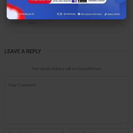
Kolektif Melawan
Muncul, tetapi Risiko
Narkoba
Belum Hilang
PREV
NEXT
LEAVE A REPLY
Your email address will not be published.