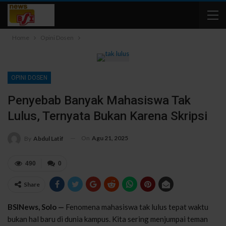
Home
Opini Dosen
OPINI DOSEN
Penyebab Banyak Mahasiswa Tak
Lulus, Ternyata Bukan Karena Skripsi
On
Agu 21, 2025
By
Abdul Latif
490
0
Share
BSINews, Solo —
Fenomena mahasiswa tak lulus tepat waktu
bukan hal baru di dunia kampus. Kita sering menjumpai teman