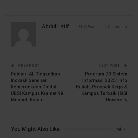
Abdul Latif
16143 Posts
1 Comments
PREV POST
NEXT POST
Pelajari AI, Tingkatkan
Program D3 Sistem
Inovasi! Seminar
Informasi 2025: Info
Kemerdekaan Digital
Kuliah, Prospek Kerja &
UBSI Kampus Kramat 98
Kampus Terbaik | BSI
Menanti Kamu
University
You Might Also Like
All