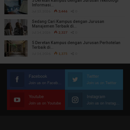
5 Deretan Kampus dengan Jurusan Teknologi
Informasi…
Jul 13, 2026
3,446
0
Sedang Cari Kampus dengan Jurusan
Manajemen Terbaik di…
Jul 14, 2026
2,327
0
5 Deretan Kampus dengan Jurusan Perhotelan
Terbaik di…
Jul 14, 2026
1,375
0
Facebook
Twitter
Join us on Facebook
Join us on Twitter
Youtube
Instagram
Join us on Youtube
Join us on Instagram