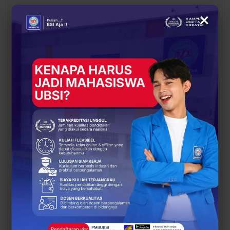
×
BERITA
OPINI DOSEN
Dosen UBSI Surakarta
Pengembangan Dosen
Ikuti Pelatihan Nasional
sebagai Kunci
Persiapan Studi Lanjut
Transformasi
ke Luar Negeri
Pendidikan Tinggi di Era
Digital
OPINI DOSEN
OPINI DOSEN
Saatnya Kampus
Menanti Rebound IHSG:
Memperkuat Gerakan
Sinyal Positif Mulai