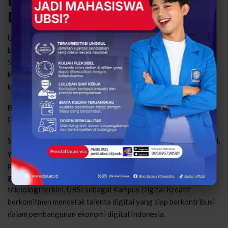
Informatika UBSI: Mencetak Talenta
Digital Masa Depan
Untuk menjawab kebutuhan industri digital yang terus
berkembang, Program Studi Informatika
Universitas Bina
Sarana Informatika (UBSI)
kampus Cengkareng menghadirkan
kurikulum yang adaptif dan berorientasi pada kebutuhan dunia
kerja.
Baca juga :
Siapkah Kamu Jadi Penggerak Ekonomi Digital?
Peran Besar Lulusan Prodi Informatika Dimulai di Sini
Saat ini, Prodi Informatika UBSI telah meraih akreditasi Unggul,
yang menjadi bukti kualitas pendidikan serta relevansi
pembelajaran dengan kebutuhan industri nasional maupun
global. Melalui pendekatan pembelajaran berbasis praktik dan
teknologi terkini, UBSI sebagai Kampus Digital Kreatif
berkomitmen mencetak talenta digital yang siap berkontribusi
dalam pembangunan ekonomi digital Indonesia.