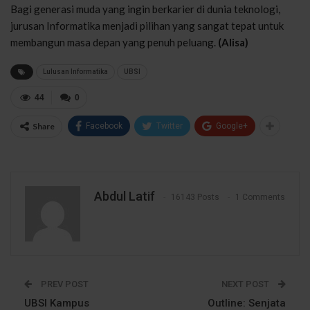
Bagi generasi muda yang ingin berkarier di dunia teknologi,
jurusan Informatika menjadi pilihan yang sangat tepat untuk
membangun masa depan yang penuh peluang.
(Alisa)
Lulusan Informatika
UBSI
44
0
Share
Facebook
Twitter
Google+
Abdul Latif
16143 Posts
1 Comments
PREV POST
NEXT POST
UBSI Kampus
Outline: Senjata