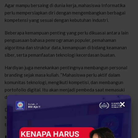
Agar mampu bersaing di dunia kerja, mahasiswa Informatika
perlu mempersiapkan diri dengan mengembangkan berbagai
kompetensi yang sesuai dengan kebutuhan industri.
Beberapa kemampuan penting yang perlu dikuasai antara lain
penguasaan bahasa pemrograman populer, pemahaman
algoritma dan struktur data, kemampuan di bidang keamanan
siber, serta pemanfaatan teknologi kecerdasan buatan.
Hardiyan juga menekankan pentingnya membangun personal
branding sejak masa kuliah. “Mahasiswa perlu aktif dalam
komunitas teknologi, mengikuti kompetisi, dan membangun
portofolio digital. Itu akan menjadi pembeda saat memasuki
dunia kerja,” tambahnya.
×
Dengan memiliki portofolio yang kuat dan pengalaman praktis
selama kuliah, mahasiswa akan lebih siap menghadapi
tantangan dunia profesional.