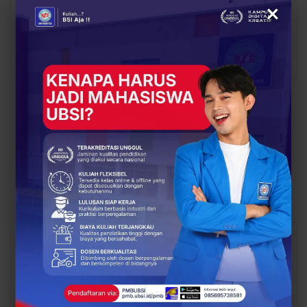
×
Abdul Latif
16143 Posts
1 Comments
PREV POST
NEXT POST
BSI Entrepreneur
UBSI Kampus Cikampek:
Center: Rumah Belajar
Jurusan SI, SIA, dan TI –
Bisnis bagi Generasi
Apa Saja Kompetisi
Kreatif
Nasional yang Bisa
Diikuti?
You Might Also Like
All
BERITA
BERITA