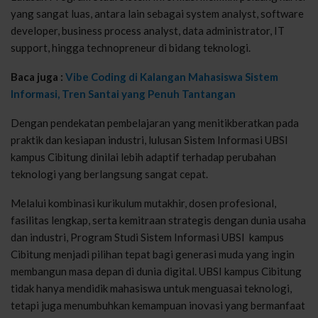
yang sangat
luas
,
antara
lain
sebagai
system analyst, software
developer, business process analyst, data administrator, IT
support,
hingga
technopreneur di
bidang
teknologi
.
Baca juga :
Vibe Coding di Kalangan Mahasiswa Sistem
Informasi, Tren Santai yang Penuh Tantangan
Dengan
pendekatan
pembelajaran
yang
menitikberatkan
pada
praktik
dan
kesiapan
industri
,
lulusan
Sistem
Informasi
UBSI
kampus
Cibitung
dinilai
lebih
adaptif
terhadap
perubahan
teknologi
yang
berlangsung
sangat
cepat
.
Melalui
kombinasi
kurikulum
mutakhir
,
dosen
profesional
,
fasilitas
lengkap
,
serta
kemitraan
strategis
dengan
dunia
usaha
dan
industri
, Program
Studi
Sistem
Informasi
UBSI kampus
Cibitung
menjadi
pilihan
tepat
bagi
generasi
muda
yang
ingin
membangun
masa
depan
di dunia digital. UBSI
kampus
Cibitung
tidak
hanya
mendidik
mahasiswa
untuk
menguasai
teknologi
,
tetapi
juga
menumbuhkan
kemampuan
inovasi
yang
bermanfaat