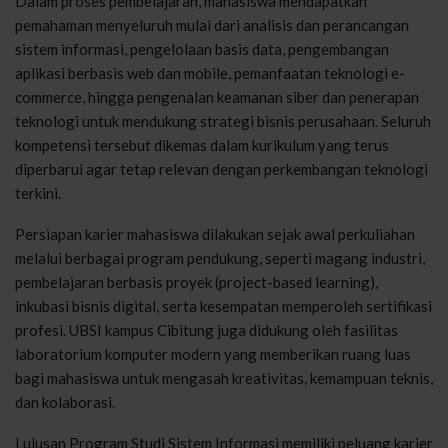
Dalam
proses
pembelajaran
,
mahasiswa
mendapatkan
pemahaman
menyeluruh
mulai
dari
analisis
dan
perancangan
sistem
informasi
,
pengelolaan
basis data,
pengembangan
aplikasi
berbasis
web dan mobile,
pemanfaatan
teknologi
e-
commerce,
hingga
pengenalan
keamanan
siber
dan
penerapan
teknologi
untuk
mendukung
strategi
bisnis
perusahaan
.
Seluruh
kompetensi
tersebut
dikemas
dalam
kurikulum
yang
terus
diperbarui
agar
tetap
relevan
dengan
perkembangan
teknologi
terkini.
Persiapan
karier
mahasiswa
dilakukan
sejak
awal
perkuliahan
melalui
berbagai
program
pendukung
,
seperti
magang
industri
,
pembelajaran
berbasis
proyek
(project-based learning),
inkubasi
bisnis
digital,
serta
kesempatan
memperoleh
sertifikasi
profesi
. UBSI
kampus
Cibitung
juga
didukung
oleh
fasilitas
laboratorium
komputer
modern yang
memberikan
ruang
luas
bagi
mahasiswa
untuk
mengasah
kreativitas
,
kemampuan
teknis
,
dan
kolaborasi
.
Lulusan
Program
Studi
Sistem
Informasi
memiliki
peluang
karier