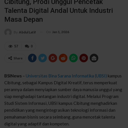
Cibitung, Prodi Unggul Pencetak
Talenta Digital Andal Untuk Industri
Masa Depan
On
Jan 1, 2026
By
Abdul Latif
57
0
Share
BSINews
–
Universitas Bina Sarana
Informatika
(UBSI)
k
ampus
Cibitung
,
sebagai
Kampus
Digital
Kreatif
,
terus
memperkuat
perannya
dalam
menyiapkan
sumber
daya
manusia
unggul
yang
siap
menghadapi
tantangan
industri
digital.
Melalui
Program
Studi
Sistem
Informasi
, UBSI kampus
Cibitung
menghadirkan
pendidikan
yang
mengintegrasikan
teknologi
informasi
dan
pemahaman
bisnis
secara
seimbang
,
guna
mencetak
talenta
digital yang
adaptif
dan
kompeten
.