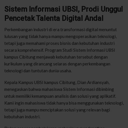
Sistem
Informasi
UBSI,
Prodi
Unggul
Pencetak
Talenta
Digital Andal
Perkembangan
industri
di era
transformasi
digital
menuntut
lulusan
yang
tidak
hanya
mampu
mengoperasikan
teknologi
,
tetapi
juga
memahami
proses
bisnis
dan
kebutuhan
industri
secara
komprehensif
. Program
Studi
Sistem
Informasi
UBSI
kampus
Cibitung
menjawab
kebutuhan
tersebut
dengan
kurikulum
yang
dirancang
selaras
dengan
perkembangan
teknologi
dan
tuntutan
dunia
usaha
.
Kepala
Kampus
UBSI
kampus
Cibitung
, Dian
Ardiansyah
,
menegaskan
bahwa
mahasiswa
Sistem
Informasi
dibimbing
untuk
memiliki
kemampuan
analisis
dan
solusi
yang
aplikatif.
Kami
ingin
mahasiswa
tidak
hanya
bisa
menggunakan
teknologi
,
tetapi
juga
mampu
menciptakan
solusi
yang
relevan
bagi
kebutuhan
industr
i
.