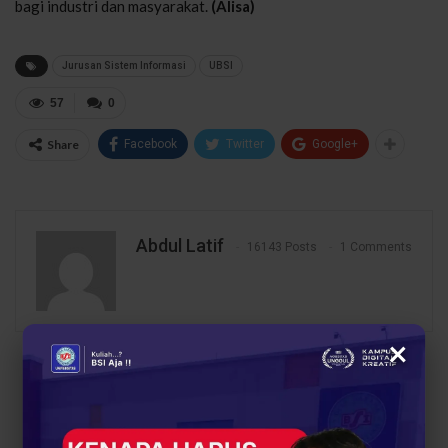
bagi
industri
dan
masyarakat
.
(Alisa)
Jurusan Sistem Informasi
UBSI
57
0
Share
Facebook
Twitter
Google+
Abdul Latif
16143 Posts
1 Comments
×
PREV POST
NEXT POST
Teknologi Informasi
Prodi Manajemen UBSI
UBSI Kampus Cibitung,
Kampus Cibitung Cetak
Pusat Penghasil Tenaga
Calon Leader dan