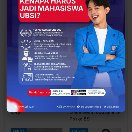
IT Siap Kerja di Era
Profesional Bisnis yang
Transformasi Digital
Kompetitif
You Might Also Like
All
BERITA
BERITA
Proses Belajar di UBSI
Dosen Pembimbing
yang Mendukung
Lapangan Dampingi
Mahasiswa Lebih Siap
Keberangkatan
Kerja
Mahasiswa UBSI Solo ke
Posko BSI…
BERITA
EDUKASI