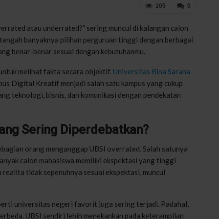
105
0
rrated atau underrated?” sering muncul di kalangan calon
tengah banyaknya pilihan perguruan tinggi dengan berbagai
 yang benar-benar sesuai dengan kebutuhanmu.
untuk melihat fakta secara objektif.
Universitas Bina Sarana
s Digital Kreatif menjadi salah satu kampus yang cukup
dang teknologi, bisnis, dan komunikasi dengan pendekatan
ng Sering Diperdebatkan?
 sebagian orang menganggap UBSI overrated. Salah satunya
anyak calon mahasiswa memiliki ekspektasi yang tinggi
 realita tidak sepenuhnya sesuai ekspektasi, muncul
rti universitas negeri favorit juga sering terjadi. Padahal,
berbeda. UBSI sendiri lebih menekankan pada keterampilan