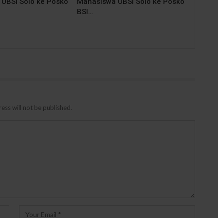
UBSI Solo ke Posko
Mahasiswa UBSI Solo ke Posko
BSI…
ess will not be published.