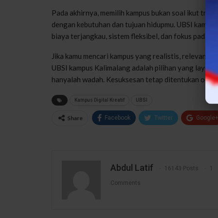
Pada akhirnya, memilih kampus bukan soal ikut tren a
dengan kebutuhan dan tujuan hidupmu. UBSI kampus
biaya terjangkau, sistem fleksibel, dan fokus pada p
Jika kamu mencari kampus yang realistis, relevan, 
UBSI kampus Kalimalang adalah pilihan yang layak d
hanyalah wadah. Kesuksesan tetap ditentukan oleh
Kampus Digital Kreatif
UBSI
Share
Facebook
Twitter
Google
Abdul Latif
16143 Posts
1
Comments