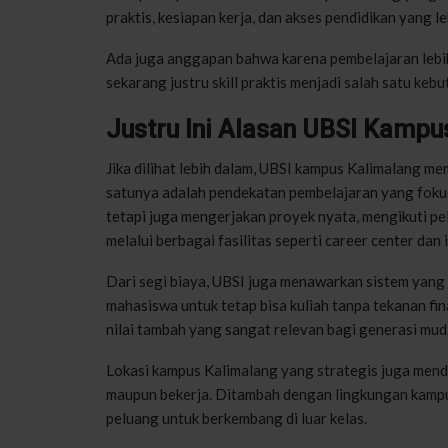
praktis, kesiapan kerja, dan akses pendidikan yang le
Ada juga anggapan bahwa karena pembelajaran lebih 
sekarang justru skill praktis menjadi salah satu kebu
Justru Ini Alasan UBSI Kampu
Jika dilihat lebih dalam, UBSI kampus Kalimalang mem
satunya adalah pendekatan pembelajaran yang fokus 
tetapi juga mengerjakan proyek nyata, mengikuti p
melalui berbagai fasilitas seperti career center dan 
Dari segi biaya, UBSI juga menawarkan sistem yang l
mahasiswa untuk tetap bisa kuliah tanpa tekanan fina
nilai tambah yang sangat relevan bagi generasi muda
Lokasi kampus Kalimalang yang strategis juga mendu
maupun bekerja. Ditambah dengan lingkungan kampus
peluang untuk berkembang di luar kelas.