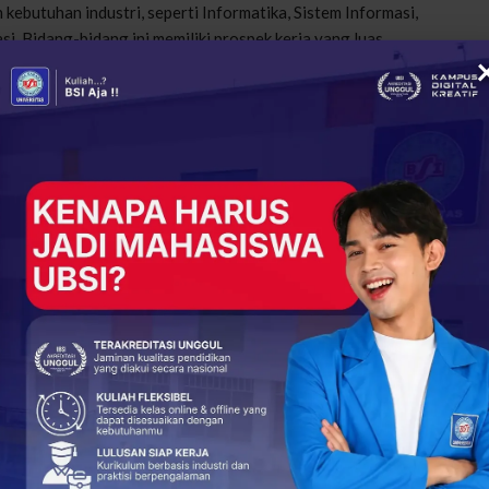
kebutuhan industri, seperti Informatika, Sistem Informasi,
. Bidang-bidang ini memiliki prospek kerja yang luas,
lain. Tersedia kelas reguler dan kelas karyawan dengan jadwal
kondisi mahasiswa.
ted?
g lebih tepat disebut sebagai kampus yang underrated. Banyak
ebenarnya yang ditawarkan di dalam.
ecara branding akademik, tetapi memiliki kekuatan besar
 dengan kebutuhan industri. Inilah yang justru menjadi nilai
 Kampus Kalimalang: Biaya, Jurusan, dan Cara Daftar