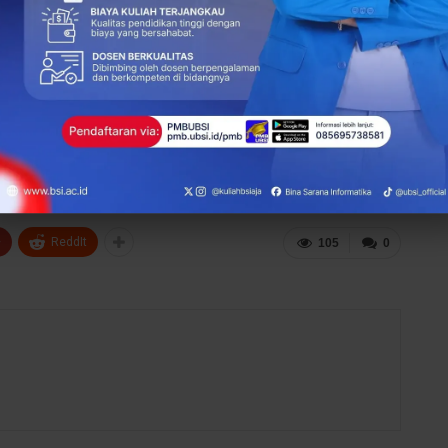
tau opini orang lain, tetapi soal apa yang paling sesuai
 Kalimalang menawarkan kombinasi yang cukup lengkap:
engembangan skill.
dan bisa membantu kamu siap menghadapi dunia kerja, maka
ipertimbangkan secara serius. Karena pada akhirnya, kampus
 bagaimana kamu memanfaatkan peluang yang ada.
(Alisa)
+
ReddIt
105
0