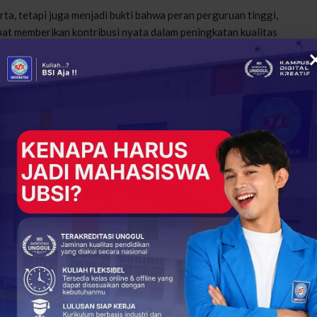
ta, tetapi juga menjadi bukti bahwa peran perguruan tinggi,
pat memberikan kontribusi nyata dalam peningkatan kualitas
n.
Kuasai Microsoft Excel Melalui Pelatihan Intensif
rakan kepedulian. Semoga menjadi awal dari kolaborasi-
ng lebih sehat dan sadar akan pentingnya pencegahan
+
ReddIt
82
0