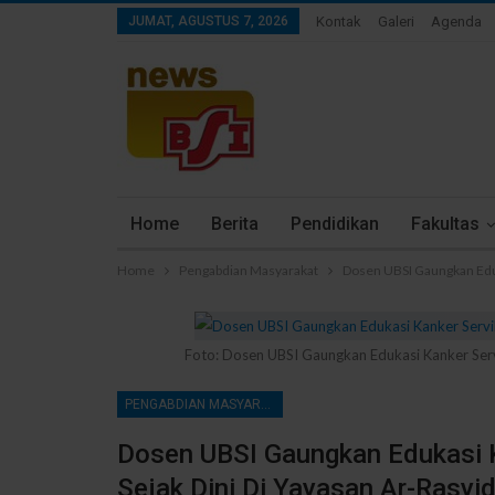
JUMAT, AGUSTUS 7, 2026
Kontak
Galeri
Agenda
Home
Berita
Pendidikan
Fakultas
Home
Pengabdian Masyarakat
Dosen UBSI Gaungkan Eduka
Foto: Dosen UBSI Gaungkan Edukasi Kanker Servi
PENGABDIAN MASYARAKAT
Dosen UBSI Gaungkan Edukasi K
Sejak Dini Di Yayasan Ar-Rasyi