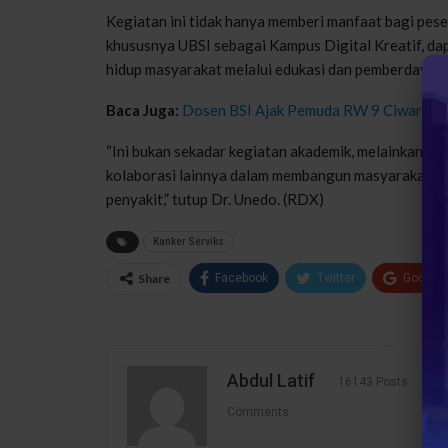
Kegiatan ini tidak hanya memberi manfaat bagi peser
khususnya UBSI sebagai Kampus Digital Kreatif, da
hidup masyarakat melalui edukasi dan pemberdayaa
Baca Juga:
Dosen BSI Ajak Pemuda RW 9 Ciwaringin 
“Ini bukan sekadar kegiatan akademik, melainkan ge
kolaborasi lainnya dalam membangun masyarakat ya
penyakit,” tutup Dr. Unedo. (RDX)
Kanker Serviks
Share
Facebook
Twitter
Google
Abdul Latif
16143 Posts
1
Comments