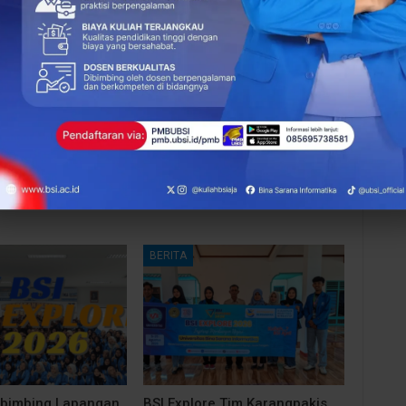
NEXT POST
Saat Perut Membesar, Hati Mulai Gelisah:
Kecemasan Ibu Primigravida Menjelang
Persalinan
More From Author
BERITA
bimbing Lapangan
BSI Explore Tim Karangpakis