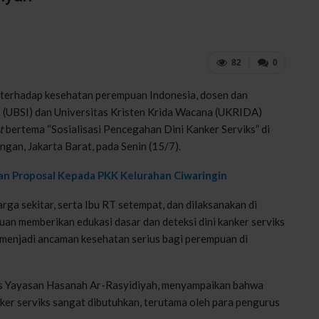
82
0
 terhadap kesehatan perempuan Indonesia, dosen dan
a (UBSI) dan Universitas Kristen Krida Wacana (UKRIDA)
t
bertema “Sosialisasi Pencegahan Dini Kanker Serviks” di
an, Jakarta Barat, pada Senin (15/7).
an Proposal Kepada PKK Kelurahan Ciwaringin
rga sekitar, serta Ibu RT setempat, dan dilaksanakan di
juan memberikan edukasi dasar dan deteksi dini kanker serviks
 menjadi ancaman kesehatan serius bagi perempuan di
s Yayasan Hasanah Ar-Rasyidiyah, menyampaikan bahwa
ker serviks sangat dibutuhkan, terutama oleh para pengurus