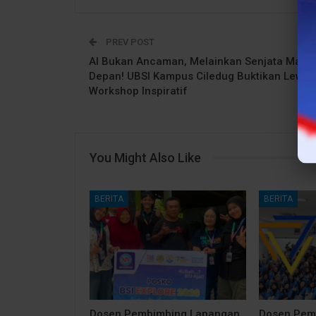
PREV POST
AI Bukan Ancaman, Melainkan Senjata Masa
Depan! UBSI Kampus Ciledug Buktikan Lewat
Workshop Inspiratif
You Might Also Like
BERITA
BERITA
Dosen Pembimbing Lapangan
Dosen Pem