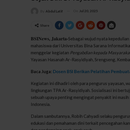
On
Jul 20, 2025
By
Abdul Latif
Share
BSINews, Jakarta-
Sebagai wujud nyata kepedulian
mahasiswa dari Universitas Bina Sarana Informatik
menggelar kegiatan
Pengabdian kepada Masyaraka
Yayasan Hasanah Ar-Rasyidiyah, Srengseng, Kembang
Baca Juga:
Dosen BSI Berikan Pelatihan Pembuat
Kegiatan ini dihadiri oleh para pengurus yayasan, wa
lingkungan TPA Ar-Rasyidiyah. Sosialisasi ini bertu
sebuah upaya penting mengingat penyakit ini masih
Indonesia.
Dalam sambutannya, Robih Cahyadi selaku penguru
edukasi dan pemahaman dini terkait pencegahan kan
dan pendamping anak-anak asuh.