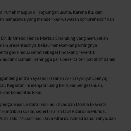
 di rumah maupun di lingkungan usaha. Karena itu, kami
 dan mahasiswa yang memberikan wawasan komprehensif dan
h Dr. dr. Unedo Hence Markus Sihombing yang merupakan
Dalam presentasinya, beliau menekankan pentingnya
serta gaya hidup sehat sebagai tindakan preventif.
 mudah dipahami, sehingga para peserta terlibat aktif dalam
nggandeng mitra Yayasan Hasanah Ar-Rasyidiyah, penyaji
kitar. Kegiatan ini menjadi ruang bertukar pengetahuan,
k dan komunitas lokal.
rpengalaman, antara lain Fadli Ilyas dan Donna Ekawaty
ontribusi sosial, seperti Farah Dwi Rizardina Mufida,
Putri Talo, Muhammad Dava Alfarizi, Ahmad Sahal Yahya, dan