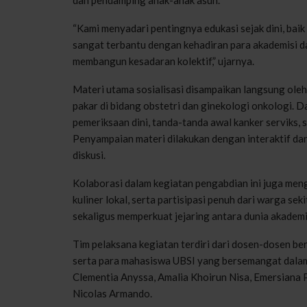
“Kami menyadari pentingnya edukasi sejak dini, baik
sangat terbantu dengan kehadiran para akademisi
membangun kesadaran kolektif,” ujarnya.
Materi utama sosialisasi disampaikan langsung ole
pakar di bidang obstetri dan ginekologi onkologi. 
pemeriksaan dini, tanda-tanda awal kanker serviks, 
Penyampaian materi dilakukan dengan interaktif dan
diskusi.
Kolaborasi dalam kegiatan pengabdian ini juga me
kuliner lokal, serta partisipasi penuh dari warga se
sekaligus memperkuat jejaring antara dunia akademi
Tim pelaksana kegiatan terdiri dari dosen-dosen be
serta para mahasiswa UBSI yang bersemangat dalam k
Clementia Anyssa, Amalia Khoirun Nisa, Emersiana 
Nicolas Armando.