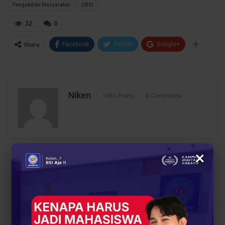
Pengabdian Masyarakat
UBSI
32
0
Share
Facebook
Twitter
Google+
Niken
1061 Posts
0 Comments
×
PREV POST
NEXT POST
Dibayar untuk Jalan-
Dosen UBSI Kenalkan
Jalan? Ini Alasan
Pemanfaatan ChatGPT
Banyak Anak Muda Pilih
bagi Pengurus Majelis
Prodi Pariwisata
Taklim