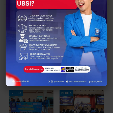
You Might Also Like
All
BERITA
BERITA
Dosen Pembimbing
Dosen Pembimbing
Lapangan Dampingi
Lapangan Dampingi
Keberangkatan
Keberangkatan
Mahasiswa UBSI Solo ke
Mahasiswa UBSI Solo ke
Posko BSI…
Posko BSI…
BERITA
BERITA