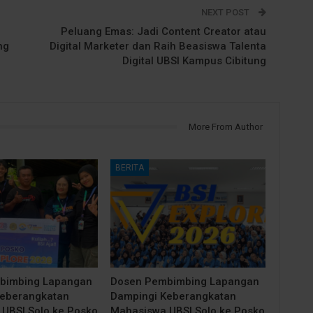
NEXT POST
Peluang Emas: Jadi Content Creator atau
ng
Digital Marketer dan Raih Beasiswa Talenta
Digital UBSI Kampus Cibitung
More From Author
BERITA
bimbing Lapangan
Dosen Pembimbing Lapangan
Keberangkatan
Dampingi Keberangkatan
UBSI Solo ke Posko
Mahasiswa UBSI Solo ke Posko