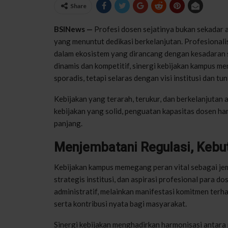
Share
BSINews —
Profesi dosen sejatinya bukan sekadar a
yang menuntut dedikasi berkelanjutan. Profesionali
dalam ekosistem yang dirancang dengan kesadaran s
dinamis dan kompetitif, sinergi kebijakan kampus m
sporadis, tetapi selaras dengan visi institusi dan tu
Kebijakan yang terarah, terukur, dan berkelanjutan
kebijakan yang solid, penguatan kapasitas dosen h
panjang.
Menjembatani Regulasi, Kebutu
Kebijakan kampus memegang peran vital sebagai je
strategis institusi, dan aspirasi profesional para 
administratif, melainkan manifestasi komitmen terha
serta kontribusi nyata bagi masyarakat.
Sinergi kebijakan menghadirkan harmonisasi antara