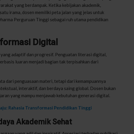
syarakat yang berdampak. Ketika kebijakan akademik,
atu irama, dosen memiliki peta jalan yang jelas untuk
Dharma Perguruan Tinggi sebagai ruh utama pendidikan
formasi Digital
yang adaptif dan progresif. Penguatan literasi digital,
erbasis luaran menjadi bagian tak terpisahkan dari
mata dari penguasaan materi, tetapi dari kemampuannya
ekstual, interaktif, dan berdaya saing global. Dosen bukan
ajaran yang mampu menjawab kebutuhan generasi digital.
ju: Rahasia Transformasi Pendidikan Tinggi
udaya Akademik Sehat
rgaan yang adil dan inspiratif. Apresiasi terhadap publikasi