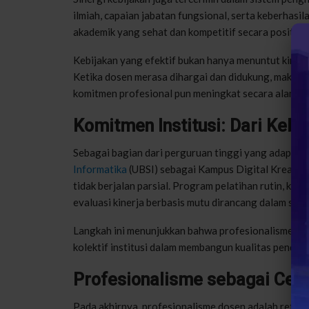
ilmiah, capaian jabatan fungsional, serta keberha
akademik yang sehat dan kompetitif secara positif.
Kebijakan yang efektif bukan hanya menuntut kiner
Ketika dosen merasa dihargai dan didukung, maka ras
komitmen profesional pun meningkat secara alami.
Komitmen Institusi: Dari Kebi
Sebagai bagian dari perguruan tinggi yang adapti
Informatika
(UBSI) sebagai Kampus Digital Kreatif
tidak berjalan parsial. Program pelatihan rutin, klin
evaluasi kinerja berbasis mutu dirancang dalam satu
Langkah ini menunjukkan bahwa profesionalisme dos
kolektif institusi dalam membangun kualitas pendidi
Profesionalisme sebagai Cerm
Pada akhirnya, profesionalisme dosen adalah reflek