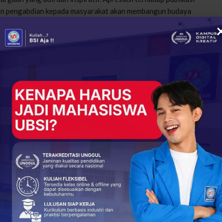
silan pengabdian kepada masyarakat akan membangun budaya
ja, tetapi juga menyediakan pendampingan dan ruang tumbuh.
a memiliki terhadap institusi akan semakin kuat, dan
jakan ke Aksi Nyata
f terhadap perkembangan zaman,
U
niversitas Bina Sarana
 terus memastikan bahwa kebijakan pengembangan dosen
ik proposal penelitian, pendampingan publikasi ilmiah, hingga
 ekosistem terpadu.
en bukan hanya tanggung jawab individu, tetapi komitmen
kan yang berkelanjutan.
in Daya Saing Perguruan Tinggi
si dari keseriusan institusi dalam membangun mutu. Ketika