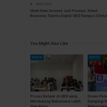
PREV POST
Ubah Hobi Sosmed Jadi Prestasi: Rebut
Beasiswa Talenta Digital UBSI Kampus Cibitu
You Might Also Like
BERITA
BERITA
Proses Belajar di UBSI yang
Dosen Pem
Mendukung Mahasiswa Lebih
Dampingi 
Siap Kerja
Mahasiswa 