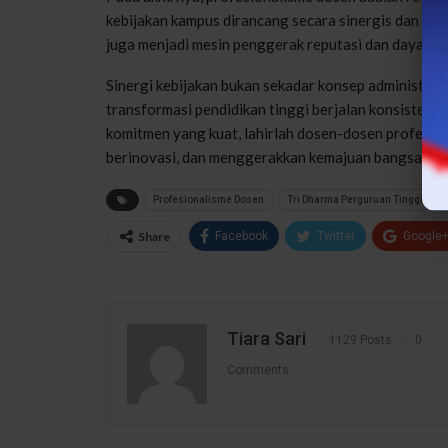
kebijakan kampus dirancang secara sinergis dan vis
juga menjadi mesin penggerak reputasi dan daya sai
Sinergi kebijakan bukan sekadar konsep administrat
transformasi pendidikan tinggi berjalan konsisten 
komitmen yang kuat, lahirlah dosen-dosen profesion
berinovasi, dan menggerakkan kemajuan bangsa.
(Ti
Profesionalisme Dosen
Tri Dharma Perguruan Tinggi
Share
Facebook
Twitter
Google
Tiara Sari
1129 Posts
0
Comments