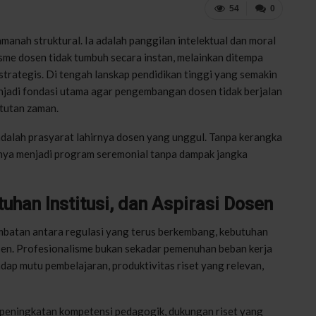
54
0
manah struktural. Ia adalah panggilan intelektual dan moral
sme dosen tidak tumbuh secara instan, melainkan ditempa
trategis. Di tengah lanskap pendidikan tinggi yang semakin
enjadi fondasi utama agar pengembangan dosen tidak berjalan
ntutan zaman.
 adalah prasyarat lahirnya dosen yang unggul. Tanpa kerangka
anya menjadi program seremonial tanpa dampak jangka
han Institusi, dan Aspirasi Dosen
mbatan antara regulasi yang terus berkembang, kebutuhan
dosen. Profesionalisme bukan sekadar pemenuhan beban kerja
dap mutu pembelajaran, produktivitas riset yang relevan,
 peningkatan kompetensi pedagogik, dukungan riset yang