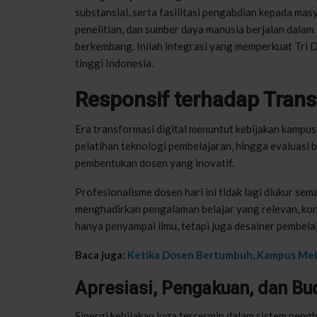
substansial, serta fasilitasi pengabdian kepada ma
penelitian, dan sumber daya manusia berjalan dalam s
berkembang. Inilah integrasi yang memperkuat Tri 
tinggi Indonesia.
Responsif terhadap Trans
Era transformasi digital menuntut kebijakan kampus 
pelatihan teknologi pembelajaran, hingga evaluasi b
pembentukan dosen yang inovatif.
Profesionalisme dosen hari ini tidak lagi diukur se
menghadirkan pengalaman belajar yang relevan, kont
hanya penyampai ilmu, tetapi juga desainer pembel
Baca juga:
Ketika Dosen Bertumbuh, Kampus Mela
Apresiasi, Pengakuan, dan B
Sinergi kebijakan juga tercermin dalam sistem pengha