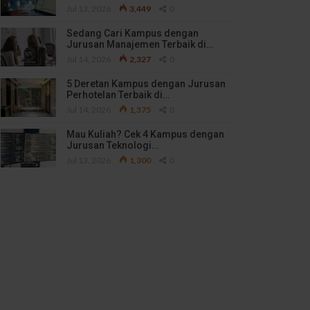
Jul 13, 2026
3,449
0
Sedang Cari Kampus dengan
Jurusan Manajemen Terbaik di…
Jul 14, 2026
2,327
0
5 Deretan Kampus dengan Jurusan
Perhotelan Terbaik di…
Jul 14, 2026
1,375
0
Mau Kuliah? Cek 4 Kampus dengan
Jurusan Teknologi…
Jul 13, 2026
1,300
0