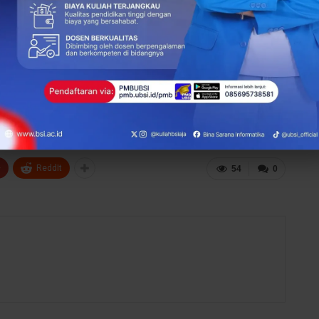
ioner, dosen tidak hanya berkembang secara personal, tetapi
ng perguruan tinggi.
if, melainkan strategi fundamental dalam memastikan
dan berkelanjutan. Dengan kolaborasi yang erat serta
al yang bukan hanya mendidik, tetapi juga menginspirasi,
ara Sari)
+
ReddIt
54
0