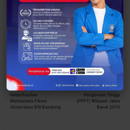
165
0
Share
Facebook
Twitter
Google+
Abdul Latif
16143 Posts
1 Comments
PREV POST
NEXT POST
Menunjang
Forum Perpustakaan
Keberhasilan
Perguruan Tinggi
Mahasiswa Fikom
(FPPT) Wilayah Jawa
Universitas BSI Bandung
Barat 2015