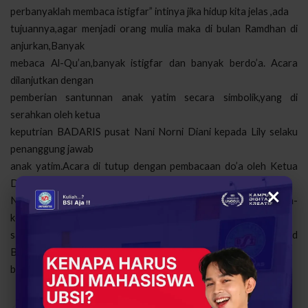
perbanyaklah membaca istigfar” intinya jika hidup kita jelas ,ada
tujuannya,agar menjadi orang mulia maka di bulan Ramdhan di
anjurkan,Banyak
mebaca Al-Qu’an,banyak istigfar dan banyak berdo’a. Acara
dilanjutkan dengan
pemberian santunnan anak yatim secara simbolik,yang di
serahkan oleh ketua
keputrian BADARIS pusat Nani Norni Diani kepada Lily selaku
penanggung jawab
anak yatim.Acara di tutup dengan pembacaan do’a oleh Ketua
Dewan Syuro Ahmad
×
Nawawi, pukul 14.30 acara berakhir dengan memberikan kesan-
kesan yang
sangat melekat dalam hati yang hadir dalam acara milad
BADARIS ke 16 .(ndi/ukm
badaris)