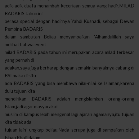
adik-adik duafa menambah keceriaan semua yang hadir.MILAD
BADARIS tahun ini
berasa special dengan hadirnya Yahdi Kusnadi, sebagai Dewan
Pembina BADARIS
dalam sambutan Beliau menyampaikan “Alhamdulillah saya
melihat bahwa event
milad BADARIS pada tahun ini merupakan acara milad terbesar
yang pernah di
adakan,saya juga berharap dengan semakin banyaknya cabang di
BSI maka di situ
ada BADARIS yang bisa membawa nilai-nilai ke Islaman,karena
dulu tujuan kita
mendirikan BADARIS adalah mengislamkan orang-orang
Islam,jadi agar masyarakat
muslim di kampus lebih mengenal lagi ajaran agamanya,itu tujuan
kita tidak ada
tujuan lain” ungkap beliau.Nada serupa juga di sampaikan oleh
Ishaq Khalil dalam