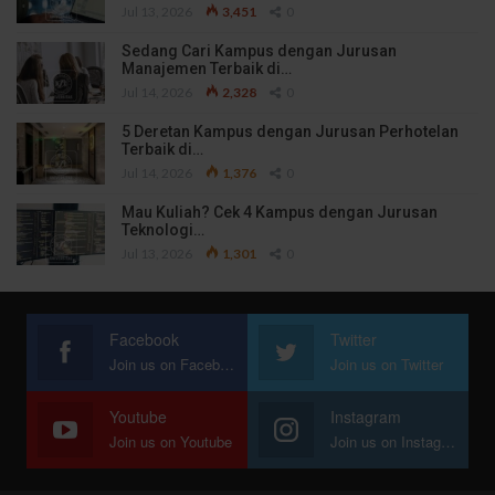
Jul 13, 2026
3,451
0
Sedang Cari Kampus dengan Jurusan
Manajemen Terbaik di…
Jul 14, 2026
2,328
0
5 Deretan Kampus dengan Jurusan Perhotelan
Terbaik di…
Jul 14, 2026
1,376
0
Mau Kuliah? Cek 4 Kampus dengan Jurusan
Teknologi…
Jul 13, 2026
1,301
0
Facebook
Twitter
Join us on Facebook
Join us on Twitter
Youtube
Instagram
Join us on Youtube
Join us on Instagram