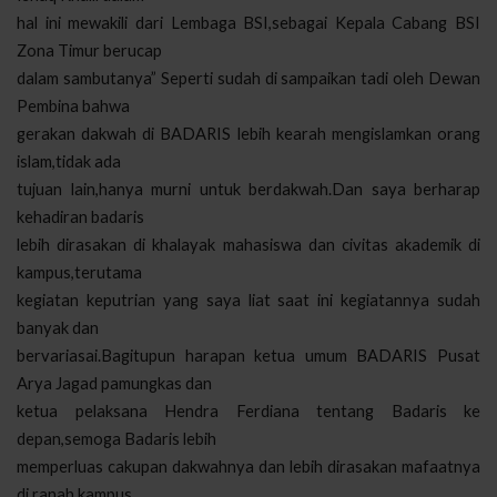
hal ini mewakili dari Lembaga BSI,sebagai Kepala Cabang BSI
Zona Timur berucap
dalam sambutanya” Seperti sudah di sampaikan tadi oleh Dewan
Pembina bahwa
gerakan dakwah di BADARIS lebih kearah mengislamkan orang
islam,tidak ada
tujuan lain,hanya murni untuk berdakwah.Dan saya berharap
kehadiran badaris
lebih dirasakan di khalayak mahasiswa dan civitas akademik di
kampus,terutama
kegiatan keputrian yang saya liat saat ini kegiatannya sudah
banyak dan
bervariasai.Bagitupun harapan ketua umum BADARIS Pusat
Arya Jagad pamungkas dan
ketua pelaksana Hendra Ferdiana tentang Badaris ke
depan,semoga Badaris lebih
memperluas cakupan dakwahnya dan lebih dirasakan mafaatnya
di ranah kampus