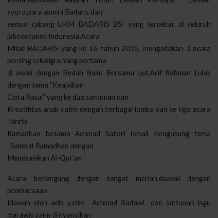
syuro,para alumni Badaris dan
semua cabang UKM BADARIS BSI yang tersebar di seluruh
jabodetabek Indonesia.Acara
Milad BADARIS yang ke 16 tahun 2015, mengadakan 3 acara
penting sekaligus.Yang pertama
di awali dengan Bedah Buku Bersama ust.Arif Rahman Lubis
dengan tema “Keajaiban
Cinta Rasul” yang ke dua santunan dan
Kreatifitas anak yatim dengan berbagai lomba dan ke tiga acara
Tahrib
Ramadhan besama Achmad Satori Ismail mengusung tema
“Sambut Ramadhan dengan
Membumikan Al-Qur’an “.
Acara berlangung dengan sangat meriah,diawali dengan
pembacaaan
tilawah oleh adik yatim
Achmad Badawi
dan lantunan lagu
marawis yang di nyanyikan