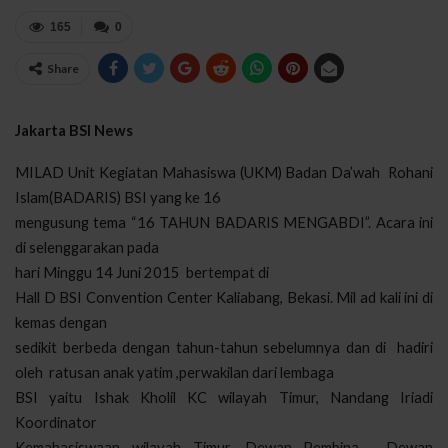
165
0
Share
Jakarta BSI News
MILAD Unit Kegiatan Mahasiswa (UKM) Badan Da’wah
Rohani
Islam(BADARIS) BSI yang ke 16
mengusung tema “16 TAHUN BADARIS MENGABDI”. Acara ini
di selenggarakan pada
hari Minggu 14 Juni 2015
bertempat di
Hall D BSI Convention Center Kaliabang, Bekasi. Mil ad kali ini di
kemas dengan
sedikit berbeda dengan tahun-tahun sebelumnya dan di
hadiri
oleh
ratusan anak yatim ,perwakilan dari lembaga
BSI yaitu Ishak Kholil KC wilayah Timur, Nandang Iriadi
Koordinator
Kemahasiswaan wilayah Timur, Dewan Pembina , Dewan